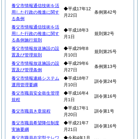
養父市情報通信技術を活
◆平成17年12
用した行政の推進に関す
条例第42号
月22日
る条例
養父市情報通信技術を活
◆平成18年3
用した行政の推進に関す
規則第2号
月1日
る条例施行規則
養父市情報放送施設の設
◆平成29年8
規則第25号
置及び管理規則
月10日
養父市情報放送施設の設
◆平成29年6
条例第13号
置及び管理条例
月27日
養父市情報連絡システム
◆平成18年7
訓令第24号
運用管理要綱
月10日
養父市職員安全衛生管理
◆平成16年4
訓令第16号
規程
月1日
◆平成17年1
養父市職員き章規程
訓令第1号
月20日
養父市職員希望降任制度
◆平成21年7
訓令第16号
実施要綱
月21日
養父市職員在宅型テレワ
◆令和4年1月