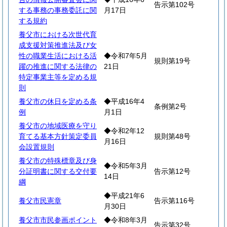
告示第102号
する事務の事務委託に関
月17日
する規約
養父市における次世代育
成支援対策推進法及び女
性の職業生活における活
◆令和7年5月
規則第19号
躍の推進に関する法律の
21日
特定事業主等を定める規
則
養父市の休日を定める条
◆平成16年4
条例第2号
例
月1日
養父市の地域医療を守り
◆令和2年12
育てる基本方針策定委員
規則第48号
月16日
会設置規則
養父市の特殊標章及び身
◆令和5年3月
分証明書に関する交付要
告示第12号
14日
綱
◆平成21年6
養父市民憲章
告示第116号
月30日
養父市市民参画ポイント
◆令和8年3月
告示第32号