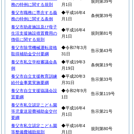
規則第39号
務の特例に関する規則
月1日
養父市職務に専念する義
◆平成16年4
条例第39号
務の特例に関する条例
月1日
養父市助産施設及び母子
◆平成16年4
生活支援施設措置費用の
規則第81号
月1日
徴収に関する規則
養父市除雪機械運転資格
◆令和7年3月
告示第43号
取得補助金交付要綱
31日
養父市私立学校審議会条
◆平成19年3
条例第19号
例
月19日
養父市自立支援教育訓練
◆平成20年3
告示第33号
給付金事業実施要綱
月31日
養父市自立支援協議会設
◆令和2年9月
告示第119号
置要綱
1日
養父市私立認定こども園
◆平成16年4
等児童送迎費補助金交付
告示第21号
月1日
要綱
養父市私立認定こども園
◆平成16年4
規則第80号
等整備費補助規則
月1日