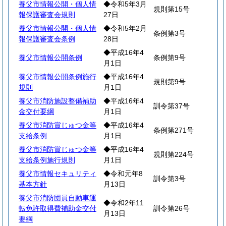
養父市情報公開・個人情
◆令和5年3月
規則第15号
報保護審査会規則
27日
養父市情報公開・個人情
◆令和5年2月
条例第3号
報保護審査会条例
28日
◆平成16年4
養父市情報公開条例
条例第9号
月1日
養父市情報公開条例施行
◆平成16年4
規則第9号
規則
月1日
養父市消防施設整備補助
◆平成16年4
訓令第37号
金交付要綱
月1日
養父市消防賞じゅつ金等
◆平成16年4
条例第271号
支給条例
月1日
養父市消防賞じゅつ金等
◆平成16年4
規則第224号
支給条例施行規則
月1日
養父市情報セキュリティ
◆令和元年8
訓令第3号
基本方針
月13日
養父市消防団員自動車運
◆令和2年11
転免許取得費補助金交付
訓令第26号
月13日
要綱