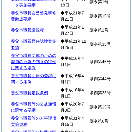
訓令第1号
ーク実施要綱
18日
養父市職員自己啓発研修
◆平成21年7
訓令第15号
費助成要綱
月21日
◆平成21年1
養父市職員証規程
訓令第1号
月27日
養父市職員昇任試験実施
◆平成21年12
訓令第33号
要綱
月25日
養父市職員団体のための
◆平成16年4
職員の行為の制限の特例
条例第45号
月1日
に関する条例
養父市職員団体の登録に
◆平成16年4
条例第44号
関する条例
月1日
◆平成16年4
養父市職員定数条例
条例第33号
月1日
養父市職員等の公益通報
◆平成20年7
訓令第15号
に関する要綱
月8日
養父市職員等の人事評価
◆平成31年4
訓令第6号
実施規程
月15日