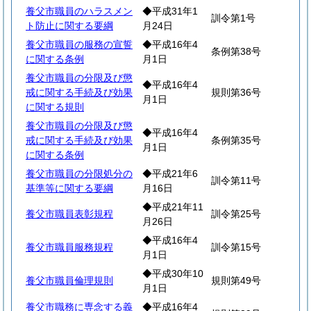
養父市職員のハラスメン
◆平成31年1
訓令第1号
ト防止に関する要綱
月24日
養父市職員の服務の宣誓
◆平成16年4
条例第38号
に関する条例
月1日
養父市職員の分限及び懲
◆平成16年4
戒に関する手続及び効果
規則第36号
月1日
に関する規則
養父市職員の分限及び懲
◆平成16年4
戒に関する手続及び効果
条例第35号
月1日
に関する条例
養父市職員の分限処分の
◆平成21年6
訓令第11号
基準等に関する要綱
月16日
◆平成21年11
養父市職員表彰規程
訓令第25号
月26日
◆平成16年4
養父市職員服務規程
訓令第15号
月1日
◆平成30年10
養父市職員倫理規則
規則第49号
月1日
養父市職務に専念する義
◆平成16年4