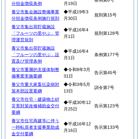
条例第6号
分担金徴収条例
月19日
養父市集会施設整備事業
◆平成19年3
規則第15号
分担金徴収条例施行規則
月30日
養父市集出荷貯蔵施設
◆平成16年4
「フルーツの里やぶ」管
規則第128号
月1日
理運営規則
養父市集出荷貯蔵施設
◆平成16年4
「フルーツの里やぶ」設
条例第177号
月1日
置及び管理条例
養父市重層的支援体制整
◆令和8年3月
告示第45号
備事業実施要綱
31日
養父市重大家畜伝染病対
◆令和3年5月
訓令第7号
策本部設置要綱
13日
養父市住宅・建築物土砂
◆平成30年12
災害対策改修補助金交付
告示第123号
月25日
要綱
養父市住宅再建等に伴う
◆平成16年12
一時転居者支援事業助成
告示第133号
月16日
金交付要綱