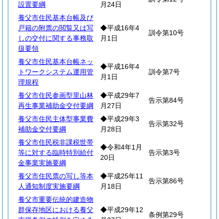
設置要綱
月24日
養父市住民基本台帳及び
戸籍の附票の閲覧又は写
◆平成16年4
訓令第10号
しの交付に関する事務取
月1日
扱要領
養父市住民基本台帳ネッ
◆平成16年4
トワークシステム運用管
訓令第7号
月1日
理規程
養父市住民参画型里山林
◆平成29年7
告示第84号
再生事業補助金交付要綱
月27日
養父市住民主体型事業費
◆平成29年3
告示第32号
補助金交付要綱
月28日
養父市住民税非課税世帯
◆令和4年1月
等に対する臨時特別給付
告示第3号
20日
金事業実施要綱
養父市住民票の写し等本
◆平成25年11
告示第86号
人通知制度実施要綱
月18日
養父市重要伝統的建造物
群保存地区における養父
◆平成29年12
条例第29号