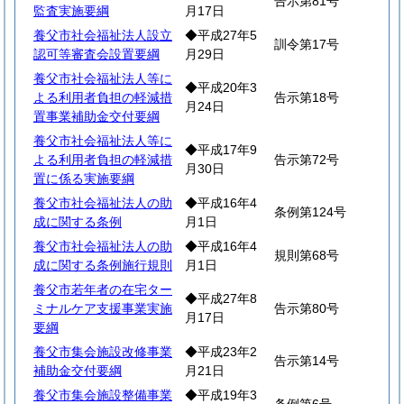
告示第81号
監査実施要綱
月17日
養父市社会福祉法人設立
◆平成27年5
訓令第17号
認可等審査会設置要綱
月29日
養父市社会福祉法人等に
◆平成20年3
よる利用者負担の軽減措
告示第18号
月24日
置事業補助金交付要綱
養父市社会福祉法人等に
◆平成17年9
よる利用者負担の軽減措
告示第72号
月30日
置に係る実施要綱
養父市社会福祉法人の助
◆平成16年4
条例第124号
成に関する条例
月1日
養父市社会福祉法人の助
◆平成16年4
規則第68号
成に関する条例施行規則
月1日
養父市若年者の在宅ター
◆平成27年8
ミナルケア支援事業実施
告示第80号
月17日
要綱
養父市集会施設改修事業
◆平成23年2
告示第14号
補助金交付要綱
月21日
養父市集会施設整備事業
◆平成19年3