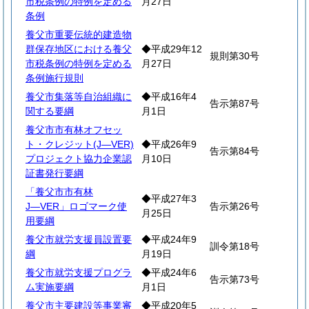
市税条例の特例を定める
月27日
条例
養父市重要伝統的建造物
群保存地区における養父
◆平成29年12
規則第30号
市税条例の特例を定める
月27日
条例施行規則
養父市集落等自治組織に
◆平成16年4
告示第87号
関する要綱
月1日
養父市市有林オフセッ
ト・クレジット(J―VER)
◆平成26年9
告示第84号
プロジェクト協力企業認
月10日
証書発行要綱
「養父市市有林
◆平成27年3
J―VER」ロゴマーク使
告示第26号
月25日
用要綱
養父市就労支援員設置要
◆平成24年9
訓令第18号
綱
月19日
養父市就労支援プログラ
◆平成24年6
告示第73号
ム実施要綱
月1日
養父市主要建設等事業審
◆平成20年5