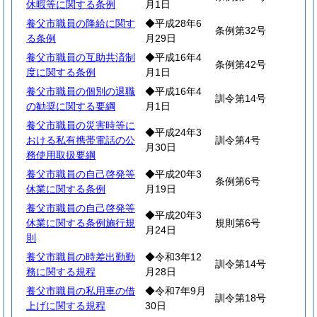
休暇等に関する条例
月1日
養父市職員の降給に関す
◆平成28年6
条例第32号
る条例
月29日
養父市職員の互助共済制
◆平成16年4
条例第42号
度に関する条例
月1日
養父市職員の個別の退職
◆平成16年4
訓令第14号
の勧奨に関する要綱
月1日
養父市職員の災害時等に
◆平成24年3
おける私有携帯電話の公
訓令第4号
月30日
務使用取扱要綱
養父市職員の自己啓発等
◆平成20年3
条例第6号
休業に関する条例
月19日
養父市職員の自己啓発等
◆平成20年3
休業に関する条例施行規
規則第6号
月24日
則
養父市職員の時差出勤勤
◆令和3年12
訓令第14号
務に関する規程
月28日
養父市職員の私用車の借
◆令和7年9月
訓令第18号
上げに関する規程
30日