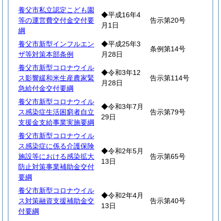
養父市私立認定こども園
◆平成16年4
等の運営費交付金交付要
告示第20号
月1日
綱
養父市新型インフルエン
◆平成25年3
条例第14号
ザ等対策本部条例
月28日
養父市新型コロナウイル
◆令和3年12
ス影響緩和米生産農家緊
告示第114号
月28日
急給付金交付要綱
養父市新型コロナウイル
◆令和3年7月
ス感染症生活困窮者自立
告示第79号
29日
支援金支給事業実施要綱
養父市新型コロナウイル
ス感染症に係る介護保険
◆令和2年5月
施設等における感染拡大
告示第65号
13日
防止対策事業補助金交付
要綱
養父市新型コロナウイル
◆令和2年4月
ス対策融資支援補助金交
告示第40号
13日
付要綱