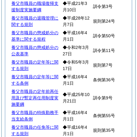
養父市職員の職場復帰支
◆平成21年3
訓令第3号
援制度実施要綱
月10日
養父市職員の退職管理に
◆平成28年12
規則第24号
関する規則
月7日
養父市職員の懲戒処分の
◆平成16年4
訓令第50号
基準に関する規程
月1日
養父市職員の懲戒処分の
◆令和2年3月
訓令第11号
公表基準
27日
養父市職員の定年等に関
◆令和5年3月
規則第7号
する規則
17日
養父市職員の定年等に関
◆平成16年4
条例第36号
する条例
月1日
養父市職員の定年前再任
◆平成25年10
用及び暫定再任用制度実
訓令第9号
月21日
施要綱
養父市職員の特殊勤務手
◆平成16年4
条例第55号
当支給条例
月1日
養父市職員の任免等に関
◆平成16年4
規則第35号
する規則
月1日