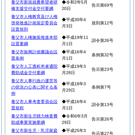
養父市新規就農希望者研
◆令和2年5月
告示第69号
修支援交付金交付要綱
20日
養父市人権教育及び人権
◆平成30年4
啓発推進計画策定委員会
規則第12号
月3日
設置規則
養父市人権施策推進本部
◆平成19年11
訓令第26号
設置要綱
月1日
養父市振興計画審議会設
◆平成16年4
条例第32号
置条例
月1日
養父市人工透析患者通院
◆平成19年3
告示第23号
費助成金交付要綱
月28日
養父市人事行政の運営等
◆平成18年3
の状況の公表に関する条
条例第7号
月29日
例
養父市人事考査委員会設
◆平成16年4
訓令第13号
置規程
月1日
養父市新生児聴力検査費
◆令和6年3月
告示第26号
助成事業実施要綱
29日
養父市新生児・乳児家庭
◆平成25年3
告示第27号