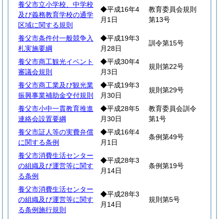
養父市立小学校、中学校
◆平成16年4
教育委員会規則
及び義務教育学校の通学
月1日
第13号
区域に関する規則
養父市条件付一般競争入
◆平成19年3
訓令第15号
札実施要綱
月28日
養父市商工観光イベント
◆平成30年4
規則第22号
審議会規則
月3日
養父市商工業及び観光業
◆平成19年3
規則第29号
振興事業補助金交付規則
月30日
養父市小中一貫教育推進
◆平成28年5
教育委員会訓令
連絡会設置要綱
月30日
第1号
養父市証人等の実費弁償
◆平成16年4
条例第49号
に関する条例
月1日
養父市消費生活センター
◆平成28年3
の組織及び運営等に関す
条例第19号
月14日
る条例
養父市消費生活センター
◆平成28年3
の組織及び運営等に関す
規則第5号
月14日
る条例施行規則