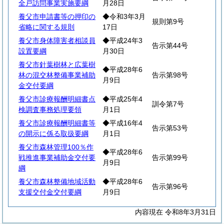
全戸訪問事業実施要綱
月28日
養父市申請書等の押印の
◆令和3年3月
規則第9号
省略に関する規則
17日
養父市身体障害者相談員
◆平成24年3
告示第44号
設置要綱
月30日
養父市針葉樹林と広葉樹
◆平成28年6
林の混交林整備事業補助
告示第98号
月9日
金交付要綱
養父市診療報酬明細書点
◆平成25年4
訓令第7号
検調査事務処理要領
月1日
養父市診療報酬明細書等
◆平成16年4
告示第53号
の開示に係る取扱要綱
月1日
養父市森林管理100％作
◆平成28年6
戦推進事業補助金交付要
告示第99号
月9日
綱
養父市森林整備地域活動
◆平成28年6
告示第96号
支援交付金交付要綱
月9日
内容現在 令和8年3月31日