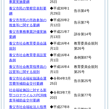
事業実施要綱
25日
養父市民の警察官表彰要
◆平成30年1
告示第4号
綱
月29日
養父市市民の市政参加の
◆平成20年2
告示第7号
推進等に関する要綱
月12日
養父市事務事業評価実施
◆平成21年7
訓令第14号
要綱
月13日
養父市社会教育委員会議
◆平成16年4
教育委員会規則
規則
月1日
第26号
養父市社会教育委員設置
◆平成16年4
条例第87号
条例
月1日
養父市社会教育指導員の
◆平成16年4
教育委員会規則
設置等に関する規則
月1日
第25号
養父市社会福祉協議会運
◆令和4年3月
告示第25号
営費等補助金交付要綱
25日
社会福祉施設に対する新
◆令和3年7月
型コロナウイルスPCR検
告示第77号
20日
査等補助金交付要綱
養父市社会福祉法人指導
◆平成27年8