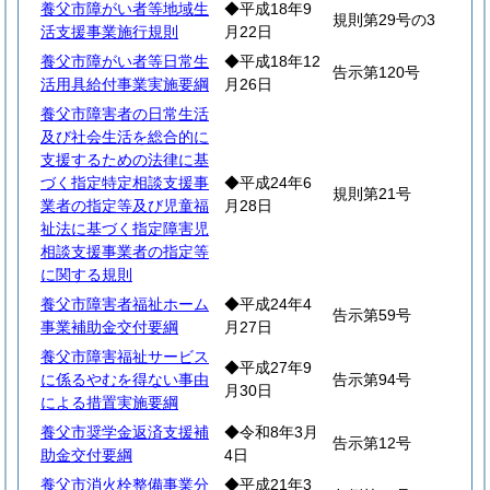
養父市障がい者等地域生
◆平成18年9
規則第29号の3
活支援事業施行規則
月22日
養父市障がい者等日常生
◆平成18年12
告示第120号
活用具給付事業実施要綱
月26日
養父市障害者の日常生活
及び社会生活を総合的に
支援するための法律に基
づく指定特定相談支援事
◆平成24年6
規則第21号
業者の指定等及び児童福
月28日
祉法に基づく指定障害児
相談支援事業者の指定等
に関する規則
養父市障害者福祉ホーム
◆平成24年4
告示第59号
事業補助金交付要綱
月27日
養父市障害福祉サービス
◆平成27年9
に係るやむを得ない事由
告示第94号
月30日
による措置実施要綱
養父市奨学金返済支援補
◆令和8年3月
告示第12号
助金交付要綱
4日
養父市消火栓整備事業分
◆平成21年3