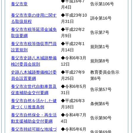
◆平成16年7
養父市章
告示第106号
月4日
養父市市章の使用に関す
◆平成23年10
訓令第16号
る取扱規程
月31日
養父市市税等延滞金減免
◆平成22年2
告示第7号
取扱要綱
月9日
養父市市税等徴収専門員
◆平成22年1
規則第1号
設置規則
月14日
養父市史跡八木城跡整備
◆令和6年3月
規則第8号
検討委員会規則
12日
史跡八木城跡整備検討委
◆平成27年9
教育委員会告示
員会設置要綱
月25日
第6号
養父市次世代自動車普及
◆令和6年5月
告示第57号
促進補助金交付要綱
31日
養父市自然を活かした健
◆平成26年3
条例第6号
康づくり推進条例
月18日
養父市自然保全・再生活
◆令和4年7月
告示第90号
動支援補助金交付要綱
4日
養父市持続可能な地域づ
◆令和5年6月
告示第69号