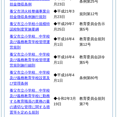
条例第25号
担金徴収条例
月23日
養父市消火栓整備事業分
◆平成21年3
規則第12号
担金徴収条例施行規則
月23日
養父市立小学校小規模特
◆平成29年7
教育委員会告示
認校制度実施要綱
月25日
第5号
養父市立小学校、中学校
◆平成16年4
教育委員会規則
及び義務教育学校管理運
月1日
第12号
営規則
養父市立小学校、中学校
◆平成16年4
教育委員会訓令
及び義務教育学校管理運
月1日
第5号
営規則施行細則
養父市立小学校、中学校
◆平成16年4
及び義務教育学校設置及
条例第80号
月1日
び管理条例
養父市立小学校、中学校
及び義務教育学校に勤務
◆令和2年3月
教育委員会規則
する教育職員の業務の量
19日
第7号
の適切な管理に関する措
置等を定める規則