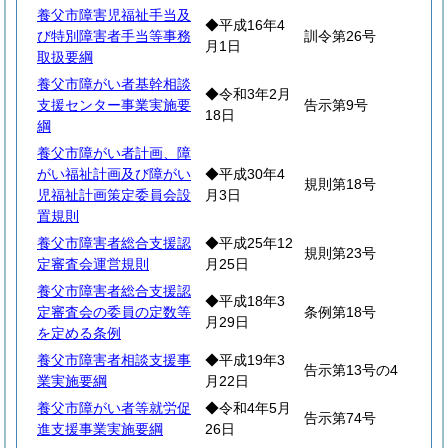
養父市障害児福祉手当及
◆平成16年4
び特別障害者手当等事務
訓令第26号
月1日
取扱要綱
養父市障がい者基幹相談
◆令和3年2月
支援センター事業実施要
告示第9号
18日
綱
養父市障がい者計画、障
がい福祉計画及び障がい
◆平成30年4
規則第18号
児福祉計画策定委員会設
月3日
置規則
養父市障害者総合支援認
◆平成25年12
規則第23号
定審査会運営規則
月25日
養父市障害者総合支援認
◆平成18年3
定審査会の委員の定数等
条例第18号
月29日
を定める条例
養父市障害者相談支援事
◆平成19年3
告示第13号の4
業実施要綱
月22日
養父市障がい者等就労促
◆令和4年5月
告示第74号
進支援事業実施要綱
26日