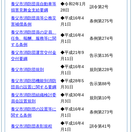
養父市消防団員自動車等
◆令和2年1月
訓令第2号
損害見舞金支給要綱
28日
養父市消防団員等公務災
◆平成16年4
条例第275号
害補償条例
月1日
養父市消防団員の定員、
◆平成16年4
任免、報酬、服務等に関
条例第274号
月1日
する条例
養父市消防団運営交付金
◆平成21年9
告示第135号
交付要綱
月11日
◆平成16年4
養父市消防団規則
規則第228号
月1日
養父市消防団機能別消防
◆平成28年5
告示第88号
団員の設置に関する要綱
月31日
養父市消防団組織検討委
◆平成30年4
規則第10号
員会設置規則
月3日
養父市消防団の設置等に
◆平成16年4
条例第273号
関する条例
月1日
◆平成16年4
養父市消防団表彰規程
訓令第41号
月1日