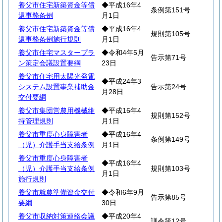
養父市住宅新築資金等償
◆平成16年4
条例第151号
還事務条例
月1日
養父市住宅新築資金等償
◆平成16年4
規則第105号
還事務条例施行規則
月1日
養父市住宅マスタープラ
◆令和4年5月
告示第71号
ン策定会議設置要綱
23日
養父市住宅用太陽光発電
◆平成24年3
システム設置事業補助金
告示第24号
月28日
交付要綱
養父市集団営農用機械維
◆平成16年4
規則第152号
持管理規則
月1日
養父市重度心身障害者
◆平成16年4
条例第149号
（児）介護手当支給条例
月1日
養父市重度心身障害者
◆平成16年4
（児）介護手当支給条例
規則第103号
月1日
施行規則
養父市就農準備資金交付
◆令和6年9月
告示第85号
要綱
30日
養父市収納対策連絡会議
◆平成20年4
訓令第12号