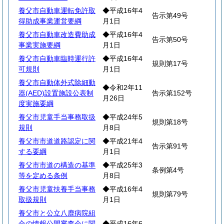
養父市自動車運転免許取
◆平成16年4
告示第49号
得助成事業運営要綱
月1日
養父市自動車改造費助成
◆平成16年4
告示第50号
事業実施要綱
月1日
養父市自動車臨時運行許
◆平成16年4
規則第17号
可規則
月1日
養父市自動体外式除細動
◆令和2年11
器(AED)設置施設公表制
告示第152号
月26日
度実施要綱
養父市児童手当事務取扱
◆平成24年5
規則第18号
規則
月8日
養父市市道道路認定に関
◆平成21年4
告示第91号
する要綱
月1日
養父市市道の構造の基準
◆平成25年3
条例第4号
等を定める条例
月8日
養父市児童扶養手当事務
◆平成16年4
規則第79号
取扱規則
月1日
養父市と公立八鹿病院組
合の情報公開審査会に関
◆平成16年6