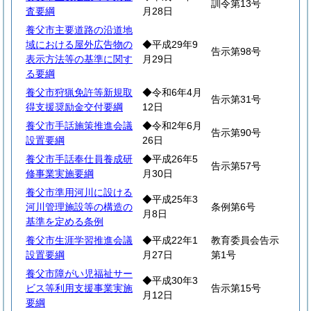
訓令第13号
査要綱
月28日
養父市主要道路の沿道地
域における屋外広告物の
◆平成29年9
告示第98号
表示方法等の基準に関す
月29日
る要綱
養父市狩猟免許等新規取
◆令和6年4月
告示第31号
得支援奨励金交付要綱
12日
養父市手話施策推進会議
◆令和2年6月
告示第90号
設置要綱
26日
養父市手話奉仕員養成研
◆平成26年5
告示第57号
修事業実施要綱
月30日
養父市準用河川に設ける
◆平成25年3
河川管理施設等の構造の
条例第6号
月8日
基準を定める条例
養父市生涯学習推進会議
◆平成22年1
教育委員会告示
設置要綱
月27日
第1号
養父市障がい児福祉サー
◆平成30年3
ビス等利用支援事業実施
告示第15号
月12日
要綱