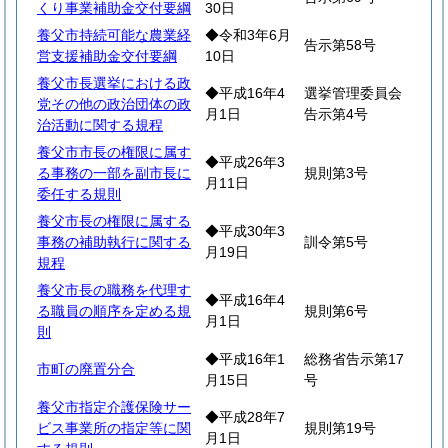
くり事業補助金交付要綱
30日
養父市持続可能な農業経
◆令和3年6月
告示第58号
営支援補助金交付要綱
10日
養父市長選挙における政
◆平成16年4
選挙管理委員会
党その他の政治団体の政
月1日
告示第4号
治活動に関する規程
養父市市長の権限に属す
◆平成26年3
る事務の一部を副市長に
規則第3号
月11日
委任する規則
養父市長の権限に属する
◆平成30年3
事務の補助執行に関する
訓令第5号
月19日
規程
養父市長の職務を代理す
◆平成16年4
る職員の順序を定める規
規則第6号
月1日
則
◆平成16年1
総務省告示第17
市町の廃置分合
月15日
号
養父市指定介護保険サー
◆平成28年7
ビス事業所の指定等に関
規則第19号
月1日