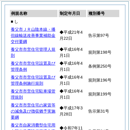
例規名称
制定年月日
種別番号
■ し
養父市ＪＲ山陰本線・播
◆平成21年4
但線輸送改善事業補助金
告示第97号
月22日
交付要綱
養父市市営住宅管理人規
◆平成16年4
規則第198号
則
月1日
養父市市営住宅設置及び
◆平成16年4
条例第250号
管理条例
月1日
養父市市営住宅設置及び
◆平成16年4
規則第196号
管理条例施行規則
月1日
養父市市営住宅駐車場管
◆平成16年4
規則第199号
理規則
月1日
養父市市営住宅の家賃等
◆平成17年3
の減免及び徴収猶予実施
告示第31号
月28日
要綱
養父市自家消費型住宅用
◆令和7年11