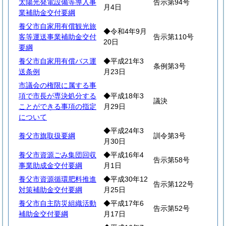
太陽光発電設備等導入事
告示第94号
月4日
業補助金交付要綱
養父市自家用有償観光旅
◆令和4年9月
客等運送事業補助金交付
告示第110号
20日
要綱
養父市自家用有償バス運
◆平成21年3
条例第3号
送条例
月23日
市議会の権限に属する事
項で市長が専決処分する
◆平成18年3
議決
ことができる事項の指定
月29日
について
◆平成24年3
養父市旗取扱要綱
訓令第3号
月30日
養父市資源ごみ集団回収
◆平成16年4
告示第58号
事業助成金交付要綱
月1日
養父市資源循環肥料推進
◆平成30年12
告示第122号
対策補助金交付要綱
月25日
養父市自主防災組織活動
◆平成17年6
告示第52号
補助金交付要綱
月17日