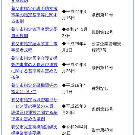
する規則
養父市指定介護予防支援
◆平成27年3
事業の指定基準等に関す
条例第11号
月16日
る条例
養父市指定管理者選定委
◆令和7年3月
規則第12号
員会規則
27日
養父市指定給水装置工事
◆平成29年4
公営企業管理規
事業者規程
月1日
程第7号
養父市指定居宅介護支援
等の事業の人員及び運営
◆平成31年3
条例第11号
に関する基準等を定める
月26日
条例
養父市指定金融機関等の
◆平成16年4
種別なし
指定について
月1日
養父市指定地域密着型サ
ービス等の事業の人員、
◆平成25年3
条例第16号
設備及び運営に関する基
月28日
準等を定める条例
養父市児童視機能訓練支
◆令和2年4月
告示第49号
援事業実施要綱
24日