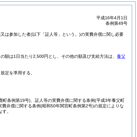
平成16年4月1日
条例第49号
頭又は参加した者
(以下「証人等」という。)
の実費弁償に関し必要
額は1日当たり2,500円とし、その他の額及び支給方法は、
養父
当規定を準用する。
鹿町条例第19号)
、証人等の実費弁償に関する条例
(平成3年養父町
実費弁償に関する条例
(昭和50年関宮町条例第2号)
の規定によりな
なす。