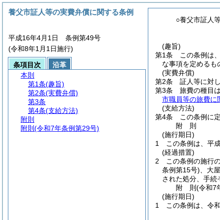
養父市証人等の実費弁償に関する条例
○養父市証人
平成16年4月1日 条例第49号
(趣旨)
(令和8年1月1日施行)
第1条
この条例は
な事項を定めるも
条項目次
沿革
(実費弁償)
本則
第2条
証人等に対
第1条
(趣旨)
第3条
旅費の種目は
第2条
(実費弁償)
市職員等の旅費に
第3条
(支給方法)
第4条
(支給方法)
第4条
この条例に
附則
附
則
附則
(令和7年条例第29号)
(施行期日)
1
この条例は、平成
(経過措置)
2
この条例の施行
条例第15号)
、大
された処分、手続
附
則
(令和7
(施行期日)
1
この条例は、令和