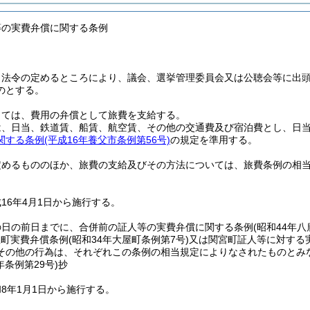
等の実費弁償に関する条例
、法令の定めるところにより、議会、選挙管理委員会又は公聴会等に出
のとする。
しては、費用の弁償として旅費を支給する。
、日当、鉄道賃、船賃、航空賃、その他の交通費及び宿泊費とし、日当の
関する条例
(平成16年養父市条例第56号)
の規定を準用する。
定めるもののほか、旅費の支給及びその方法については、旅費条例の相
16年4月1日から施行する。
の日の前日までに、合併前の証人等の実費弁償に関する条例
(昭和44年八
屋町実費弁償条例
(昭和34年大屋町条例第7号)
又は関宮町証人等に対する
その他の行為は、それぞれこの条例の相当規定によりなされたものとみ
年
条例第29号)
抄
8年1月1日から施行する。