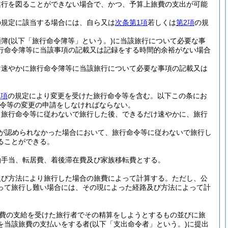
遂行を図ることができない場合で、かつ、予算上旅費の支出が可能
の規定に該当する場合には、自ら又は
次条第1項
若しくは
第2項
の規
頼簿
(以下「旅行命令簿等」という。)
に当該旅行について必要な事
行命令簿等に当該事項の記載又は記録をする時間的余裕がない場合
け速やかに旅行命令簿等に当該旅行について必要な事項の記載又は
3項
の規定により変更を受けた旅行命令等を含む。以下この条にお
令等の変更の申請をしなければならない。
、旅行命令等に従わないで旅行した後、できるだけ速やかに、旅行
が認められなかった場合において、旅行命令等に従わないで旅行し
ることができる。
泊手当、転居費、着後滞在費及び家族移転費とする。
及び方法により旅行した場合の旅費によって計算する。
ただし、公
って旅行し難い場合には、その現によった経路及び方法によって計
費の支給を受けた旅行者でその精算をしようとするもの並びに旅
を当該旅費の支払いをする者
(以下「支出命令者」という。)
に提出