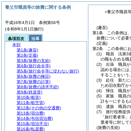
養父市職員等の旅費に関する条例
○養父市職員
平成16年4月1日 条例第56号
(趣旨)
(令和8年1月1日施行)
第1条
この条例は
旅費について必要
条項目次
沿革
(定義)
本則
第2条
この条例に
第1条
(趣旨)
(1)
職員 法第3
第2条
(定義)
の職を占める職
第3条
(旅費の支給)
(2)
出張 職員が
第4条
(旅行命令等)
認める場合には
第5条
(旅行命令等に従わない旅行)
することをいう
第6条
(旅費の種目)
(3)
赴任 新たに
第7条
(旅費の計算)
ため旧在勤庁か
第8条
(旅費の請求手続)
(4)
帰住 職員が
第9条
(鉄道賃)
(5)
家族 職員の
第10条
(船賃)
計を一にするも
第11条
(航空賃)
(6)
遺族 職員の
第12条
(その他の交通費)
(7)
旅行役務提供
第13条
(宿泊費)
「旅行業者等」
第14条
(包括宿泊費)
業者等に対して
第15条
(宿泊手当)
(旅費の支給)
第16条
(転居費)