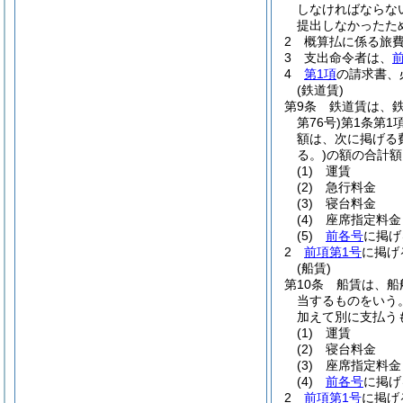
しなければならな
提出しなかったた
2
概算払に係る旅
3
支出命令者は、
4
第1項
の請求書、
(鉄道賃)
第9条
鉄道賃は、
第76号)
第1条第1
額は、次に掲げる
る。)
の額の合計額
(1)
運賃
(2)
急行料金
(3)
寝台料金
(4)
座席指定料金
(5)
前各号
に掲げ
2
前項第1号
に掲げ
(船賃)
第10条
船賃は、船
当するものをいう
加えて別に支払う
(1)
運賃
(2)
寝台料金
(3)
座席指定料金
(4)
前各号
に掲げ
2
前項第1号
に掲げ