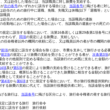
し、又は赴任した場合には、当該職員に対し旅費を支給する。
族が
次の各号
のいずれかに該当する場合には、
当該各号
に掲げる者に対
は赴任のための旅行中に退職、免職、失職又は休職
(以下「退職等」とい
該職員
は赴任のための旅行中に死亡した場合には、当該職員の遺族
の在勤地において死亡した場合において、当該職員の遺族がその死亡の
の規定に該当する場合において、法第16条若しくは第29条第1項各号
かかわらず、
同項
の規定による旅費は、支給しない。
員の任命権者以外の機関の依頼に応じ、又は職員以外の者が市の機関の
び
前項
の規定に該当する場合を除くほか、市費を支弁して旅行させる必
び
前2項
の規定により旅費の支給を受けることができる者が、
次条第3項
場合その他規則で定める場合には、当該旅行のため既に支出した金額の
支給することができる。
第4項
及び
第5項
の規定により旅費の支給を受けることができる者が、旅
た場合には、概算払を受けることができた旅費額に相当する金額)
の全部
旅費として支給することができる。
び
第4項
から
第6項
までに規定する場合において、市が旅行役務提供契約
対する旅費の支給に代えて、当該旅行役務提供者に対し、当該金額を旅
掲げる旅行は、
当該各号
に掲げる区分により、旅行命令権者の発する旅
規定に該当する旅行 旅行命令
規定に該当する旅行 旅行依頼