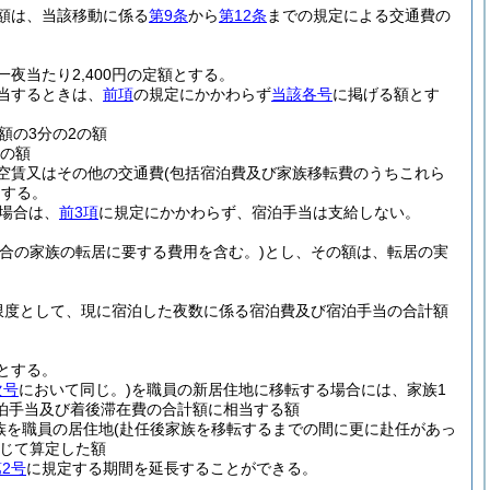
額は、当該移動に係る
第9条
から
第12条
までの規定による交通費の
当たり2,400円の定額とする。
当するときは、
前項
の規定にかかわらず
当該各号
に掲げる額とす
額の3分の2の額
1の額
空賃又はその他の交通費
(包括宿泊費及び家族移転費のうちこれら
とする。
場合は、
前3項
に規定にかかわらず、宿泊手当は支給しない。
合の家族の転居に要する費用を含む。)
とし、その額は、転居の実
限度として、現に宿泊した夜数に係る宿泊費及び宿泊手当の合計額
とする。
次号
において同じ。)
を職員の新居住地に移転する場合には、家族1
泊手当及び着後滞在費の合計額に相当する額
族を職員の居住地
(赴任後家族を移転するまでの間に更に赴任があっ
じて算定した額
2号
に規定する期間を延長することができる。