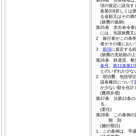
第24条
任命権者は
項の規定に該当す
条第3項若しくは
る金額又はその満
(旅費の返納)
第25条
支出命令者
には、当該旅費又
2
旅行者がこの条
者がその後におい
3
前項
に規定する
(旅費の支給額の上
第26条
鉄道賃、船
各号
、
第11条第1
とのいずれか少な
2
宿泊費、包括宿
該各種目について
か少ない額を合計
(費用弁償)
第27条
法第22条
る。
(委任)
第28条
この条例の
附
則
(施行期日)
1
この条例は、平成