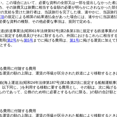
い。
この場合において、必要な資料の全部又は一部を提出しなかった者
め、その旅費又は旅費に相当する金額の必要が明らかにされなかった部
費の支給を受けた旅行者は、当該旅行を完了した後、速やかに、当該旅
前項
の規定による精算の結果過払金があった場合には、速やかに当該過
必要な資料の種類、その他必要な事項は、規則で定める。
鉄道
(鉄道事業法
(昭和61年法律第92号)
第2条第1項に規定する鉄道事業
項に規定する軌道及びそれに類するもの、外国におけるこれらに相当する
費用
(
第2号
から
第5号
までに掲げる費用は、
第1号
に掲げる運賃に加えて
とする。
る費用に付随する費用
る運賃の額の上限は、運賃の等級が区分された鉄道により移動するとき
舶
(海上運送法
(昭和24年法律第187号)
第2条第2項に規定する船舶運航
。以下同じ。)
を利用する移動に要する費用とし、その額は、次に掲げる
ものであって、公務のため特に必要とするものに限る。)
の額の合計額と
る費用に付随する費用
る運賃の額の上限は、運賃の等級が区分された船舶により移動するとき