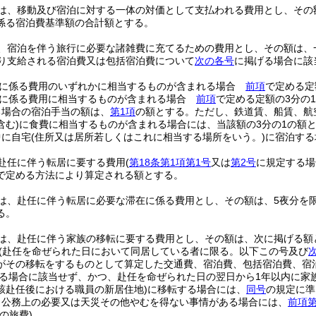
は、移動及び宿泊に対する一体の対価として支払われる費用とし、その
係る宿泊費基準額の合計額とする。
、宿泊を伴う旅行に必要な諸雑費に充てるための費用とし、その額は、一夜
り支給される宿泊費又は包括宿泊費について
次の各号
に掲げる場合に該
食に係る費用のいずれかに相当するものが含まれる場合
前項
で定める定
食に係る費用に相当するものが含まれる場合
前項
で定める定額の3分の
る場合の宿泊手当の額は、
第1項
の額とする。
ただし、鉄道賃、船賃、航
含む)
に食費に相当するものが含まれる場合には、当該額の3分の1の額
中に自宅
(住所又は居所若しくはこれに相当する場所をいう。)
に宿泊する
赴任に伴う転居に要する費用
(
第18条第1項第1号
又は
第2号
に規定する場
で定める方法により算定される額とする。
は、赴任に伴う転居に必要な滞在に係る費用とし、その額は、5夜分を
る。
は、赴任に伴う家族の移転に要する費用とし、その額は、次に掲げる額
(赴任を命ぜられた日において同居している者に限る。以下この号及び
がその移転をするものとして算定した交通費、宿泊費、包括宿泊費、宿
る場合に該当せず、かつ、赴任を命ぜられた日の翌日から1年以内に家
該赴任後における職員の新居住地)
に移転する場合には、
同号
の規定に準
、公務上の必要又は天災その他やむを得ない事情がある場合には、
前項第
の旅費)