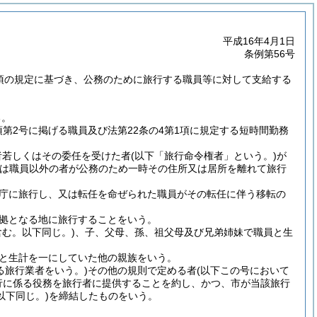
平成16年4月1日
条例第56号
5項の規定に基づき、公務のために旅行する職員等に対して支給する
る。
項第2号に掲げる職員及び法第22条の4第1項に規定する短時間勤務
者若しくはその委任を受けた者
(以下「旅行命令権者」という。)
が
は職員以外の者が公務のため一時その住所又は居所を離れて旅行
庁に旅行し、又は転任を命ぜられた職員がその転任に伴う移転の
拠となる地に旅行することをいう。
む。以下同じ。)
、子、父母、孫、祖父母及び兄弟姉妹で職員と生
と生計を一にしていた他の親族をいう。
る旅行業者をいう。)
その他の規則で定める者
(以下この号において
行に係る役務を旅行者に提供することを約し、かつ、市が当該旅行
下同じ。)
を締結したものをいう。