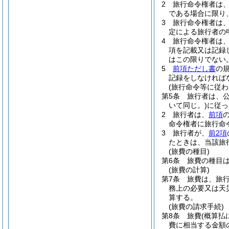
2
旅行命令権者は
である場合に限り
3
旅行命令権者は
定による旅行者の
4
旅行命令権者は
項を記載又は記録
はこの限りでない
5
前項ただし書
の
記録をしなければ
(旅行命令等に従わ
第5条
旅行者は、
いて同じ。)
に従っ
2
旅行者は、
前項
命令権者に旅行命
3
旅行者が、
前2項
たときは、当該旅
(旅費の種目)
第6条
旅費の種目
(旅費の計算)
第7条
旅費は、旅
務上の必要又は天
算する。
(旅費の請求手続)
第8条
旅費
(概算払
費に相当する金額