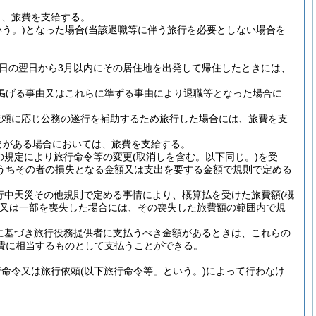
し、旅費を支給する。
う。)
となった場合
(当該退職等に伴う旅行を必要としない場合を
日の翌日から3月以内にその居住地を出発して帰住したときには、
に掲げる事由又はこれらに準ずる事由により退職等となった場合に
依頼に応じ公務の遂行を補助するため旅行した場合には、旅費を支
要がある場合においては、旅費を支給する。
の規定により旅行命令等の変更
(取消しを含む。以下同じ。)
を受
うちその者の損失となる金額又は支出を要する金額で規則で定める
行中天災その他規則で定める事情により、概算払を受けた旅費額
(概
又は一部を喪失した場合には、その喪失した旅費額の範囲内で規
に基づき旅行役務提供者に支払うべき金額があるときは、これらの
費に相当するものとして支払うことができる。
行命令又は旅行依頼
(以下旅行命令等」という。)
によって行わなけ