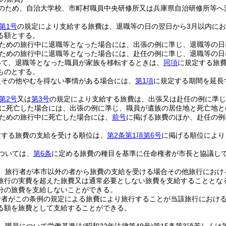
のため、自治大学校、市町村職員中央研修所又は兵庫県自治研修所等へ
第1号
の規定により支給する旅費は、退職等の日の翌日から3月以内に
る額とする。
ための旅行中に退職等となった場合には、出張の例に準じ、退職等の日
ための旅行中に退職等となった場合には、赴任の例に準じ、退職等の日
いて、退職等となった職員が家族を移転するときは、
同項
に規定する旅
ものとする。
災その他やむを得ない事情がある場合には、
第1項
に規定する期間を延長
第2号
又は
第3号
の規定により支給する旅費は、出張又は赴任の例に準じ
に死亡した場合には、出張の例に準じ、職員が遺族の居住地と死亡地と
ための旅行中に死亡した場合には、
前号
に掲げる旅費のほか、赴任の例
定する旅費の支給を受ける順位は、
第2条第1項第6号
に掲げる順位により
ついては、
第6条
に定める旅費の種目を基準に任命権者が市長と協議し
、旅行者が本市以外の者から旅費の支給を受ける場合その他旅行におけ
旅行の実費を超えた旅費又は通常必要としない旅費を支給することとな
分の旅費を支給しないことができる。
行者がこの条例の規定による旅費により旅行することが当該旅行におけ
る額を旅費として支給することができる。