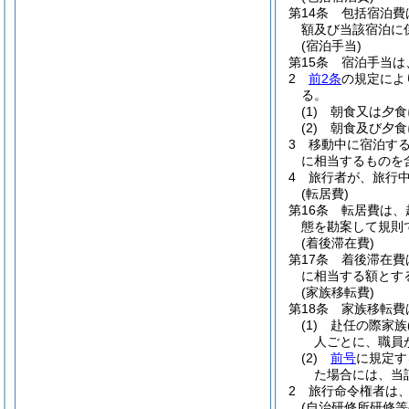
第14条
包括宿泊費
額及び当該宿泊に
(宿泊手当)
第15条
宿泊手当は
2
前2条
の規定によ
る。
(1)
朝食又は夕
(2)
朝食及び夕
3
移動中に宿泊す
に相当するものを
4
旅行者が、旅行
(転居費)
第16条
転居費は、
態を勘案して規則
(着後滞在費)
第17条
着後滞在費
に相当する額とす
(家族移転費)
第18条
家族移転費
(1)
赴任の際家族
人ごとに、職員
(2)
前号
に規定す
た場合には、当
2
旅行命令権者は
(自治研修所研修等