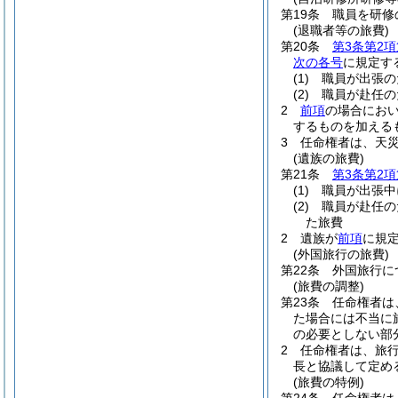
第19条
職員を研修
(退職者等の旅費)
第20条
第3条第2項
次の各号
に規定す
(1)
職員が出張の
(2)
職員が赴任の
2
前項
の場合にお
するものを加える
3
任命権者は、天
(遺族の旅費)
第21条
第3条第2項
(1)
職員が出張中
(2)
職員が赴任の
た旅費
2
遺族が
前項
に規
(外国旅行の旅費)
第22条
外国旅行に
(旅費の調整)
第23条
任命権者は
た場合には不当に
の必要としない部
2
任命権者は、旅
長と協議して定め
(旅費の特例)