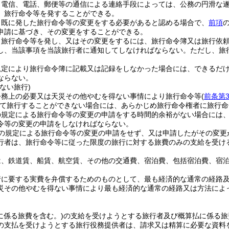
、電信、電話、郵便等の通信による連絡手段によっては、公務の円滑な
、旅行命令等を発することができる。
、既に発した旅行命令等の変更をする必要があると認める場合で、
前項
申請に基づき、その変更をすることができる。
、旅行命令等を発し、又はその変更をするには、旅行命令簿又は旅行依
し、当該事項を当該旅行者に通知してしなければならない。
ただし、旅
。
規定により旅行命令簿に記載又は記録をしなかった場合には、できるだ
ならない。
ない旅行)
公務上の必要又は天災その他やむを得ない事情により旅行命令等
(
前条第
て旅行することができない場合には、あらかじめ旅行命令権者に旅行命
の規定による旅行命令等の変更の申請をする時間的余裕がない場合には
令等の変更の申請をしなければならない。
の規定による旅行命令等の変更の申請をせず、又は申請したがその変更
行者は、旅行命令等に従った限度の旅行に対する旅費のみの支給を受け
は、鉄道賃、船賃、航空賃、その他の交通費、宿泊費、包括宿泊費、宿
行に要する実費を弁償するためのものとして、最も経済的な通常の経路
災その他やむを得ない事情により最も経済的な通常の経路又は方法によ
に係る旅費を含む。)
の支給を受けようとする旅行者及び概算払に係る旅
の支払を受けようとする旅行役務提供者は、請求又は精算に必要な資料