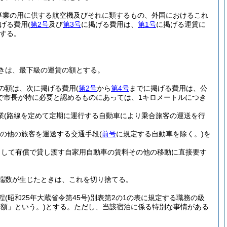
送事業の用に供する航空機及びそれに類するもの、外国におけるこれ
げる費用
(
第2号
及び
第3号
に掲げる費用は、
第1号
に掲げる運賃に
する。
きは、最下級の運賃の額とする。
の額は、次に掲げる費用
(
第2号
から
第4号
までに掲げる費用は、公
で市長が特に必要と認めるものにあっては、1キロメートルにつき
業
(路線を定めて定期に運行する自動車により乗合旅客の運送を行
その他の旅客を運送する交通手段
(
前号
に規定する自動車を除く。)
を
として有償で貸し渡す自家用自動車の賃料その他の移動に直接要す
端数が生じたときは、これを切り捨てる。
程
(昭和25年大蔵省令第45号)
別表第2の1の表に規定する職務の級
額」という。)
とする。
ただし、当該宿泊に係る特別な事情がある