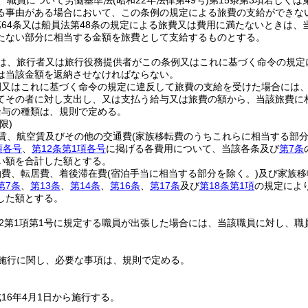
、職員について労働基準法
(昭和22年法律第49号)
第15条第3項若しくは
る事由がある場合において、この条例の規定による旅費の支給ができな
第64条又は船員法第48条の規定による旅費又は費用に満たないときは
たない部分に相当する金額を旅費として支給するものとする。
は、旅行者又は旅行役務提供者がこの条例又はこれに基づく命令の規定
は当該金額を返納させなければならない。
例又はこれに基づく命令の規定に違反して旅費の支給を受けた場合には
てその者に対し支出し、又は支払う給与又は旅費の額から、当該旅費に
給与の種類は、規則で定める。
限)
賃、航空賃及びその他の交通費
(家族移転費のうちこれらに相当する部分
項各号
、
第12条第1項各号
に掲げる各費用について、当該各条及び
第7条
い額を合計した額とする。
泊費、転居費、着後滞在費
(宿泊手当に相当する部分を除く。)
及び家族移
第7条
、
第13条
、
第14条
、
第16条
、
第17条
及び
第18条第1項
の規定によ
した額とする。
の2第1項第1号に規定する職員が出張した場合には、当該職員に対し、
施行に関し、必要な事項は、規則で定める。
16年4月1日から施行する。