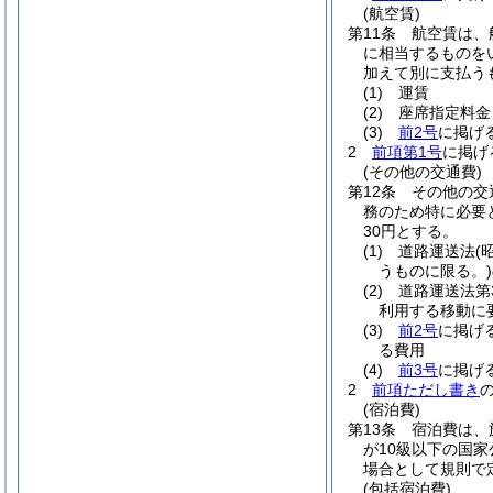
(航空賃)
第11条
航空賃は、
に相当するものを
加えて別に支払う
(1)
運賃
(2)
座席指定料
(3)
前2号
に掲げ
2
前項第1号
に掲げ
(その他の交通費)
第12条
その他の交
務のため特に必要
30円とする。
(1)
道路運送法
(
うものに限る。)
(2)
道路運送法第
利用する移動に
(3)
前2号
に掲げ
る費用
(4)
前3号
に掲げ
2
前項ただし書き
(宿泊費)
第13条
宿泊費は、
が10級以下の国
場合として規則で
(包括宿泊費)