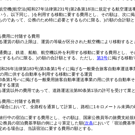
航空機
(航空法
(昭和27年法律第231号)
第2条第18項に規定する航空運
いう。以下同じ。)
を利用する移動に要する費用とし、その額は、次に掲
ものであって、公務のため特に必要とするものに限る。)
の額の合計額と
金
る費用に付随する費用
る運賃の額の上限は、運賃の等級が区分された航空機により移動すると
通費は、鉄道、船舶、航空機以外を利用する移動に要する費用とし、そ
とするものに限る。)
の額の合計額とする。
ただし、
第3号
に掲げる移動
昭和26年法律第183号)
第3条第1号イに掲げる一般乗合旅客自動車運送事
の用に供する自動車を利用する移動に要する運賃
3条第1号ハに掲げる一般乗用旅客自動車運送事業の用に供する自動車
要する運賃
る運賃以外の費用であって、道路運送法第80条第1項の許可を受けて業
る費用に付随する費用
の場合において、全路程を通算して計算し、路程に1キロメートル未満の
旅行中の宿泊に要する費用とし、その額は、国家公務員等の旅費支給規
家公務員の宿泊費基準額の例により算定した額
(
次条
において「宿泊費基準
定める場合は、当該宿泊に要する費用の額とする。