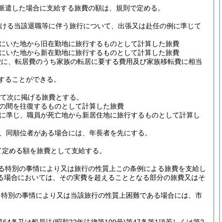
派遣した場合に支給する旅費の額は、規則で定める。
おける当該退職等に伴う旅行について、出張又は赴任の例に準じて
にいた地から旧在勤地に旅行するものとして計算した旅費
にいた地から新在勤地に旅行するものとして計算した旅費
費に、転居費のうち家族の転居に要する費用及び家族移転費に相当
することができる。
て次に掲げる旅費とする。
の間を往復するものとして計算した旅費
に準じ、職員が死亡地から新居住地に旅行するものとして計算し
、同順位者がある場合には、年長者を先にする。
て定める額を旅費として支給する。
る特別の事情により又は旅行の性質上この条例による旅費を支給し
る場合においては、その実費を超えることとなる部分の旅費又はそ
る特別の事情により又は当該旅行の性質上困難である場合には、市