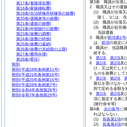
第3条
職員が出張
第17条
(着後滞在費)
2
職員又はその遺
第18条
(家族移転費)
(1)
職員が出張又
第19条
(自治研修所研修等の旅費)
除く。)
には、当
第20条
(退職者等の旅費)
(2)
職員が出張又
第21条
(遺族の旅費)
(3)
職員が赴任後
第22条
(外国旅行の旅費)
当該遺族
第23条
(旅費の調整)
3
職員が
前項第1号
第24条
(旅費の特例)
は、
前項
の規定に
第25条
(旅費の返納)
4
職員が、当該職
第26条
(旅費の支給額の上限)
給する。
第27条
(費用弁償)
5
第1項
、
第2項
及
第28条
(委任)
6
第1項
、
第2項
及
附則
け、又は死亡した
附則
(平成19年条例第11号)
ものを旅費として
附則
(平成21年条例第10号)
7
第1項
、
第2項
、
附則
(平成25年条例第15号)
算払を受けなかっ
附則
(平成28年条例第7号)
則で定める金額を
附則
(令和4年条例第28号)
8
第1項
、
第2項
及
附則
(令和7年条例第29号)
項に規定する者に
(旅行命令等)
第4条
次の各号
に
ればならない。
(1)
前条第1項
の
(2)
前条第4項
の