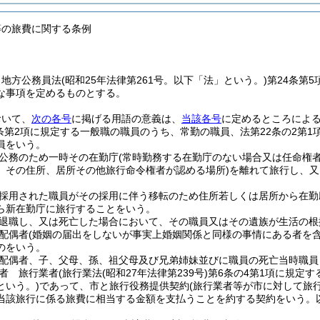
等の旅費に関する条例
、地方公務員法
(昭和25年法律第261号。以下「法」という。)
第24条第
な事項を定めるものとする。
おいて、
次の各号
に掲げる用語の意義は、
当該各号
に定めるところによ
条第2項に規定する一般職の職員のうち、常勤の職員、法第22条の2第1
員をいう。
公務のため一時その在勤庁
(常時勤務する在勤庁のない場合又は任命権
、その住所、居所その他旅行命令権者が認める場所)
を離れて旅行し、又
。
採用された職員がその採用に伴う移転のため住所若しくは居所から在勤
ら新在勤庁に旅行することをいう。
退職し、又は死亡した場合において、その職員又はその遺族が生活の根
配偶者
(婚姻の届出をしないが事実上婚姻関係と同様の事情にある者を含
のをいう。
配偶者、子、父母、孫、祖父母及び兄弟姉妹並びに職員の死亡当時職員
者 旅行業者
(旅行業法
(昭和27年法律第239号)
第6条の4第1項に規定す
という。)
であって、市と旅行役務提供契約
(旅行業者等が市に対して旅
当該旅行に係る旅費に相当する金額を支払うことを約する契約をいう。以