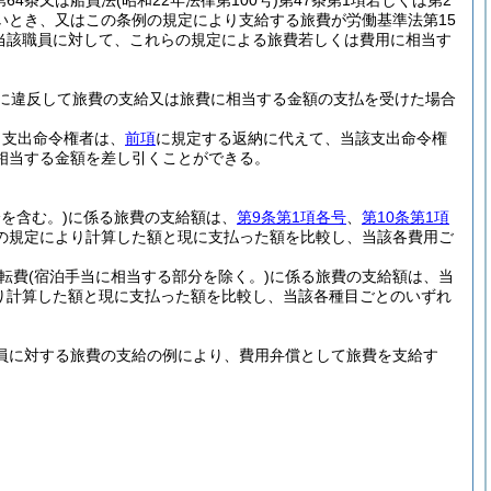
第64条又は船員法
(昭和22年法律第100号)
第47条第1項若しくは第2
いとき、又はこの条例の規定により支給する旅費が労働基準法第15
、当該職員に対して、これらの規定による旅費若しくは費用に相当す
に違反して旅費の支給又は旅費に相当する金額の支払を受けた場合
、支出命令権者は、
前項
に規定する返納に代えて、当該支出命令権
相当する金額を差し引くことができる。
を含む。)
に係る旅費の支給額は、
第9条第1項各号
、
第10条第1項
の規定により計算した額と現に支払った額を比較し、当該各費用ご
転費
(宿泊手当に相当する部分を除く。)
に係る旅費の支給額は、当
り計算した額と現に支払った額を比較し、当該各種目ごとのいずれ
職員に対する旅費の支給の例により、費用弁償として旅費を支給す