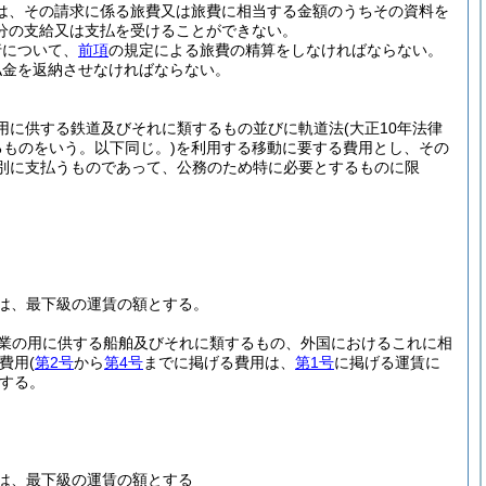
は、その請求に係る旅費又は旅費に相当する金額のうちその資料を
分の支給又は支払を受けることができない。
行について、
前項
の規定による旅費の精算をしなければならない。
払金を返納させなければならない。
の用に供する鉄道及びそれに類するもの並びに軌道法
(大正10年法律
ものをいう。以下同じ。)
を利用する移動に要する費用とし、その
別に支払うものであって、公務のため特に必要とするものに限
は、最下級の運賃の額とする。
事業の用に供する船舶及びそれに類するもの、外国におけるこれに相
費用
(
第2号
から
第4号
までに掲げる費用は、
第1号
に掲げる運賃に
する。
は、最下級の運賃の額とする