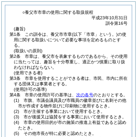
○養父市市章の使用に関する取扱規程
平成23年10月31日
訓令第16号
(趣旨)
第1条
この訓令は、養父市市章
(以下「市章」という。)
の使
用に関する取扱いについて必要な事項を定めるものとす
る。
(取扱いの原則)
第2条
市章は、養父市を表象するものであるから、その使用
に当たっては、趣旨を十分尊重し、適正かつ慎重に取り扱
わなければならない。
(使用できる者)
第3条
市章を使用することができる者は、市民、市内に所在
する団体又は事業者とする。
(使用許可の基準)
第4条
市章の使用許可の基準は、
次の各号
のとおりとする。
(1)
市旗、市議会議員及び市職員の徽章並びに名刺その他
市が作成する物件並びに印刷物に使用するとき。
(2)
市が主催する事業において使用するとき。
(3)
市が後援又は協賛をする事業において使用するとき。
(4)
市章の使用目的が市の施策の推進上有益であると認め
たとき。
(5)
その他市長が特に必要と認めたとき。