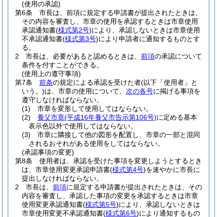
(使用の承認)
第6条
市長は、前項に規定する申請書が提出されたときは、
その内容を審査し、市章の使用を承認するときは市章使用
承認通知書
(
様式第2号
)
により、承認しないときは市章使用
不承認通知書
(
様式第3号
)
により申請者に通知するものとす
る。
2
市長は、必要があると認めるときは、
前項
の承認について
条件を付すことができる。
(使用上の遵守事項)
第7条
前条
の規定による承認を受けた者
(以下「使用者」と
いう。)
は、市章の使用について、
次の各号
に掲げる事項を
遵守しなければならない。
(1)
市章を変形して使用してはならない。
(2)
養父市章
(平成16年養父市告示第106号)
に定める基本
表示色以外で使用してはならない。
(3)
市章に隣接して他の図形を配置し、市章の一部と混同
されるおそれがある使用をしてはならない。
(承認事項の変更)
第8条
使用者は、承認を受けた事項を変更しようとするとき
は、市章使用変更承認申請書
(
様式第4号
)
を速やかに市長に
提出しなければならない。
2
市長は、
前項
に規定する申請書が提出されたときは、その
内容を審査し、承認した事項の変更を承認するときは市章
使用変更承認通知書
(
様式第5号
)
により、承認しないときは
市章使用変更不承認通知書
(
様式第6号
)
により通知するもの