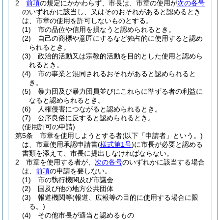
2
前項
の規定にかかわらず、市長は、市章の使用が
次の各号
のいずれかに該当し、又はそのおそれがあると認めるとき
は、市章の使用を許可しないものとする。
(1)
市の品位や信用を損なうと認められるとき。
(2)
自己の商標や意匠にするなど独占的に使用すると認め
られるとき。
(3)
政治的活動又は宗教的活動を目的とした使用と認めら
れるとき。
(4)
市の事業と混同されるおそれがあると認められると
き。
(5)
暴力団及び暴力団員並びにこれらに準ずる者の利益に
なると認められるとき。
(6)
人権侵害につながると認められるとき。
(7)
公序良俗に反すると認められるとき。
(使用許可の申請)
第5条
市章を使用しようとする者
(以下「申請者」という。)
は、市章使用承認申請書
(
様式第1号
)
に市長が必要と認める
書類を添えて、市長に提出しなければならない。
2
市章を使用する者が、
次の各号
のいずれかに該当する場合
は、
前項
の申請を要しない。
(1)
市の執行機関及び市議会
(2)
国及び他の地方公共団体
(3)
報道機関等
(報道、広報等の目的に使用する場合に限
る。)
(4)
その他市長が適当と認めるもの