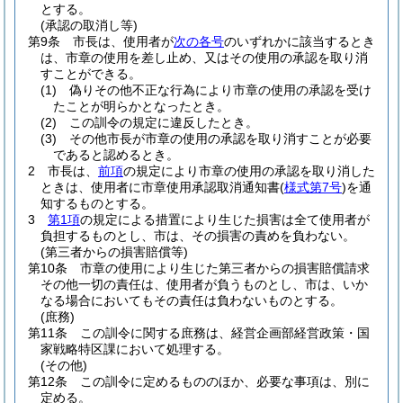
とする。
(承認の取消し等)
第9条
市長は、使用者が
次の各号
のいずれかに該当するとき
は、市章の使用を差し止め、又はその使用の承認を取り消
すことができる。
(1)
偽りその他不正な行為により市章の使用の承認を受け
たことが明らかとなったとき。
(2)
この訓令の規定に違反したとき。
(3)
その他市長が市章の使用の承認を取り消すことが必要
であると認めるとき。
2
市長は、
前項
の規定により市章の使用の承認を取り消した
ときは、使用者に市章使用承認取消通知書
(
様式第7号
)
を通
知するものとする。
3
第1項
の規定による措置により生じた損害は全て使用者が
負担するものとし、市は、その損害の責めを負わない。
(第三者からの損害賠償等)
第10条
市章の使用により生じた第三者からの損害賠償請求
その他一切の責任は、使用者が負うものとし、市は、いか
なる場合においてもその責任は負わないものとする。
(庶務)
第11条
この訓令に関する庶務は、経営企画部経営政策・国
家戦略特区課において処理する。
(その他)
第12条
この訓令に定めるもののほか、必要な事項は、別に
定める。