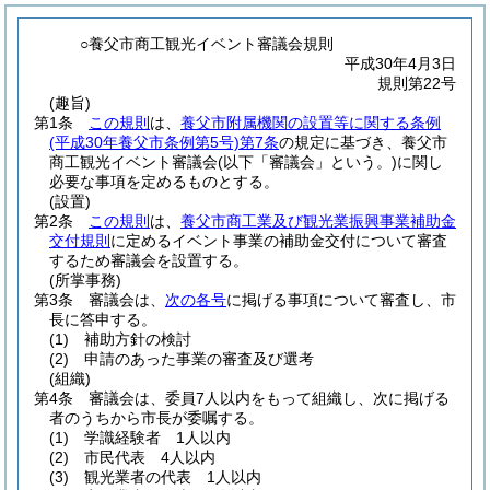
○養父市商工観光イベント審議会規則
平成30年4月3日
規則第22号
(趣旨)
第1条
この規則
は、
養父市附属機関の設置等に関する条例
(平成30年養父市条例第5号)
第7条
の規定に基づき、養父市
商工観光イベント審議会
(以下「審議会」という。)
に関し
必要な事項を定めるものとする。
(設置)
第2条
この規則
は、
養父市商工業及び観光業振興事業補助金
交付規則
に定めるイベント事業の補助金交付について審査
するため審議会を設置する。
(所掌事務)
第3条
審議会は、
次の各号
に掲げる事項について審査し、市
長に答申する。
(1)
補助方針の検討
(2)
申請のあった事業の審査及び選考
(組織)
第4条
審議会は、委員7人以内をもって組織し、次に掲げる
者のうちから市長が委嘱する。
(1)
学識経験者 1人以内
(2)
市民代表 4人以内
(3)
観光業者の代表 1人以内