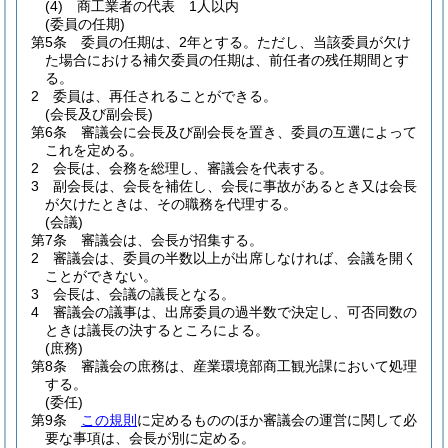
(4)
商工業者の代表 1人以内
(委員の任期)
第5条
委員の任期は、2年とする。
ただし、当該委員が欠け
た場合における補欠委員の任期は、前任者の残任期間とす
る。
2
委員は、再任されることができる。
(会長及び副会長)
第6条
審議会に会長及び副会長を置き、委員の互選によって
これを定める。
2
会長は、会務を総理し、審議会を代表する。
3
副会長は、会長を補佐し、会長に事故があるとき又は会長
が欠けたときは、その職務を代理する。
(会議)
第7条
審議会は、会長が招集する。
2
審議会は、委員の半数以上が出席しなければ、会議を開く
ことができない。
3
会長は、会議の議長となる。
4
審議会の議事は、出席委員の過半数で決定し、可否同数の
ときは議長の決するところによる。
(庶務)
第8条
審議会の庶務は、産業環境部商工観光課において処理
する。
(委任)
第9条
この規則
に定めるもののほか審議会の運営に関して必
要な事項は、会長が別に定める。