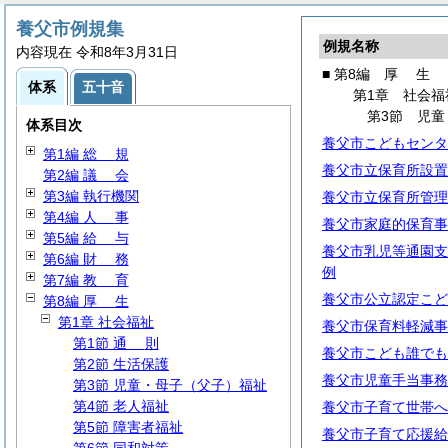
養父市例規集
例規名称
内容現在 令和8年3月31日
■ 第8編
厚
生
体系
五十音
第1章 社会福
第3節 児
体系目次
養父市こどもセンタ
第1編
総
規
養父市立保育所設置
第2編
議
会
第3編 執行機関
養父市立保育所管理
第4編
人
事
養父市家庭的保育事
第5編
給
与
養父市乳児等通園支
第6編
財
務
例
第7編
教
育
養父市公立認定こど
第8編
厚
生
第1章 社会福祉
養父市保育料軽減事
第1節
通
則
養父市こども誰でも
第2節 生活保護
養父市児童手当事務
第3節 児童・母子（父子）福祉
第4節 老人福祉
養父市子育て世帯へ
第5節 障害者福祉
養父市子育て応援給