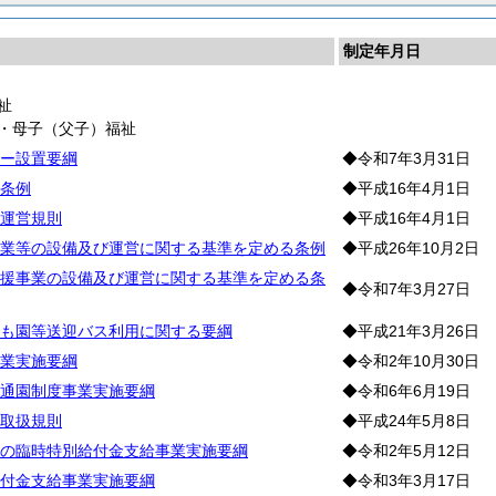
制定年月日
祉
童・母子（父子）福祉
ー設置要綱
◆令和7年3月31日
条例
◆平成16年4月1日
運営規則
◆平成16年4月1日
業等の設備及び運営に関する基準を定める条例
◆平成26年10月2日
援事業の設備及び運営に関する基準を定める条
◆令和7年3月27日
も園等送迎バス利用に関する要綱
◆平成21年3月26日
業実施要綱
◆令和2年10月30日
通園制度事業実施要綱
◆令和6年6月19日
取扱規則
◆平成24年5月8日
の臨時特別給付金支給事業実施要綱
◆令和2年5月12日
付金支給事業実施要綱
◆令和3年3月17日