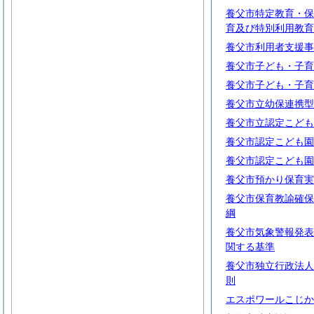
養父市特定教育・保
育及び特別利用教育
養父市利用者支援事
養父市子ども・子育
養父市子ども・子育
養父市立幼保連携型
養父市立認定こども
養父市認定こども園
養父市認定こども園
養父市預かり保育実
養父市保育教諭確保
綱
養父市気象警報発表
関する基準
養父市独立行政法人
則
エスポワールこじか