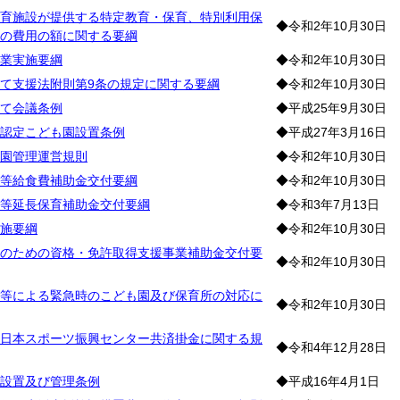
育施設が提供する特定教育・保育、特別利用保
◆令和2年10月30日
の費用の額に関する要綱
業実施要綱
◆令和2年10月30日
て支援法附則第9条の規定に関する要綱
◆令和2年10月30日
て会議条例
◆平成25年9月30日
認定こども園設置条例
◆平成27年3月16日
園管理運営規則
◆令和2年10月30日
等給食費補助金交付要綱
◆令和2年10月30日
等延長保育補助金交付要綱
◆令和3年7月13日
施要綱
◆令和2年10月30日
のための資格・免許取得支援事業補助金交付要
◆令和2年10月30日
等による緊急時のこども園及び保育所の対応に
◆令和2年10月30日
日本スポーツ振興センター共済掛金に関する規
◆令和4年12月28日
設置及び管理条例
◆平成16年4月1日