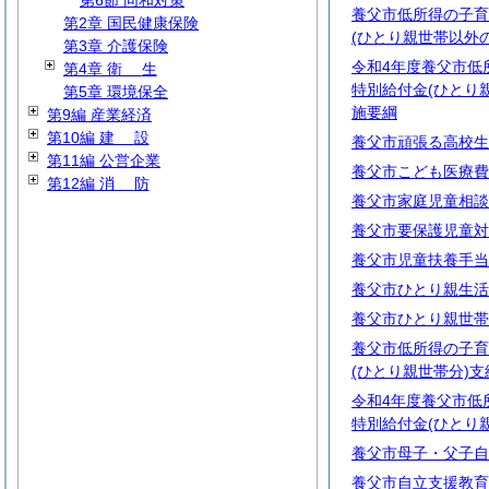
第6節 同和対策
養父市低所得の子育
第2章 国民健康保険
(ひとり親世帯以外
第3章 介護保険
令和4年度養父市低
第4章
衛
生
特別給付金(ひとり
第5章 環境保全
施要綱
第9編 産業経済
第10編
建
設
養父市頑張る高校生
第11編 公営企業
養父市こども医療費
第12編
消
防
養父市家庭児童相談
養父市要保護児童対
養父市児童扶養手当
養父市ひとり親生活
養父市ひとり親世帯
養父市低所得の子育
(ひとり親世帯分)
令和4年度養父市低
特別給付金(ひとり
養父市母子・父子自
養父市自立支援教育