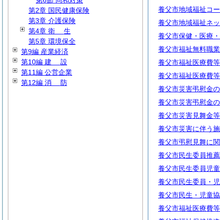
第6節 同和対策
養父市地域福祉コー
第2章 国民健康保険
第3章 介護保険
養父市地域福祉ネッ
第4章
衛
生
養父市保健・医療・
第5章 環境保全
養父市福祉無料職業
第9編 産業経済
第10編
建
設
養父市福祉医療費等
第11編 公営企業
養父市福祉医療費等
第12編
消
防
養父市災害弔慰金の
養父市災害弔慰金の
養父市災害見舞金等
養父市災害に伴う施
養父市弔慰見舞に関
養父市民生委員推薦
養父市民生委員児童
養父市民生委員・児
養父市民生・児童協
養父市福祉医療費等