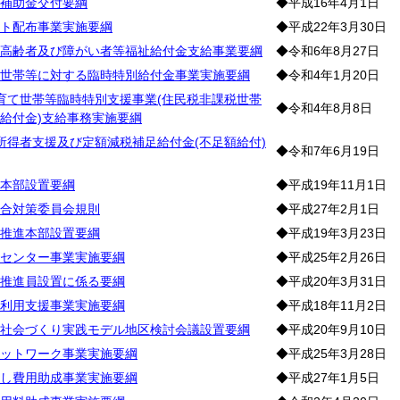
補助金交付要綱
◆平成16年4月1日
ト配布事業実施要綱
◆平成22年3月30日
高齢者及び障がい者等福祉給付金支給事業要綱
◆令和6年8月27日
世帯等に対する臨時特別給付金事業実施要綱
◆令和4年1月20日
育て世帯等臨時特別支援事業(住民税非課税世帯
◆令和4年8月8日
給付金)支給事務実施要綱
所得者支援及び定額減税補足給付金(不足額給付)
◆令和7年6月19日
本部設置要綱
◆平成19年11月1日
合対策委員会規則
◆平成27年2月1日
推進本部設置要綱
◆平成19年3月23日
センター事業実施要綱
◆平成25年2月26日
推進員設置に係る要綱
◆平成20年3月31日
利用支援事業実施要綱
◆平成18年11月2日
社会づくり実践モデル地区検討会議設置要綱
◆平成20年9月10日
ットワーク事業実施要綱
◆平成25年3月28日
し費用助成事業実施要綱
◆平成27年1月5日