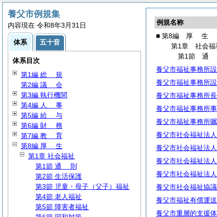
養父市例規集
例規名称
内容現在 令和8年3月31日
■ 第8編
厚
生
体系
五十音
第1章 社会福
第1節
体系目次
養父市福祉事務所設
第1編
総
規
養父市福祉事務所設
第2編
議
会
第3編 執行機関
養父市福祉事務所長
第4編
人
事
養父市福祉事務所事
第5編
給
与
養父市福祉事務所嘱
第6編
財
務
養父市社会福祉法人
第7編
教
育
第8編
厚
生
養父市社会福祉法人
第1章 社会福祉
養父市社会福祉法人
第1節
通
則
養父市社会福祉法人
第2節 生活保護
第3節 児童・母子（父子）福祉
養父市社会福祉協議
第4節 老人福祉
養父市福祉有償運送
第5節 障害者福祉
養父市重層的支援体