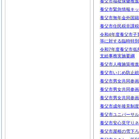
養父市福祉保健推進
養父市緊急情報キッ
養父市無年金外国籍
養父市住民税非課税
令和4年度養父市子
等に対する臨時特別
令和7年度養父市低
支給事務実施要綱
養父市人権施策推進
養父市いじめ防止総
養父市男女共同参画
養父市男女共同参画
養父市男女共同参画
養父市成年後見制度
養父市ユニバーサル
養父市安心見守りネ
養父市屋根の雪下ろ