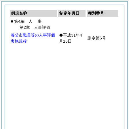
例規名称
制定年月日
種別番号
■ 第4編
人
事
第2章 人事評価
養父市職員等の人事評価
◆平成31年4
訓令第6号
実施規程
月15日