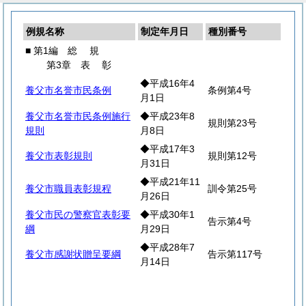
例規名称
制定年月日
種別番号
■ 第1編
総
規
第3章
表
彰
◆平成16年4
養父市名誉市民条例
条例第4号
月1日
養父市名誉市民条例施行
◆平成23年8
規則第23号
規則
月8日
◆平成17年3
養父市表彰規則
規則第12号
月31日
◆平成21年11
養父市職員表彰規程
訓令第25号
月26日
養父市民の警察官表彰要
◆平成30年1
告示第4号
綱
月29日
◆平成28年7
養父市感謝状贈呈要綱
告示第117号
月14日