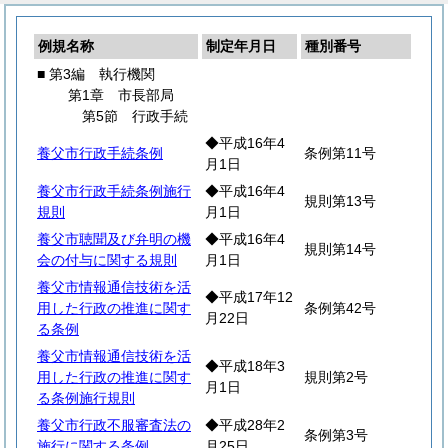
例規名称
制定年月日
種別番号
■ 第3編 執行機関
第1章 市長部局
第5節 行政手続
◆平成16年4
養父市行政手続条例
条例第11号
月1日
養父市行政手続条例施行
◆平成16年4
規則第13号
規則
月1日
養父市聴聞及び弁明の機
◆平成16年4
規則第14号
会の付与に関する規則
月1日
養父市情報通信技術を活
◆平成17年12
用した行政の推進に関す
条例第42号
月22日
る条例
養父市情報通信技術を活
◆平成18年3
用した行政の推進に関す
規則第2号
月1日
る条例施行規則
養父市行政不服審査法の
◆平成28年2
条例第3号
施行に関する条例
月25日