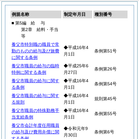
例規名称
制定年月日
種別番号
■ 第5編
給
与
第2章 給料・手当
等
養父市特別職の職員で常
◆平成16年4
勤のものの給与及び旅費
条例第51号
月1日
に関する条例
養父市職員の給与の臨時
◆平成25年6
条例第26号
特例に関する条例
月27日
養父市職員の給与に関す
◆平成16年4
条例第54号
る条例
月1日
養父市職員の給与に関す
◆平成16年4
規則第45号
る規則
月1日
養父市職員の特殊勤務手
◆平成16年4
条例第55号
当支給条例
月1日
養父市会計年度任用職員
◆令和元年9
の給与及び費用弁償に関
条例第6号
月30日
する条例