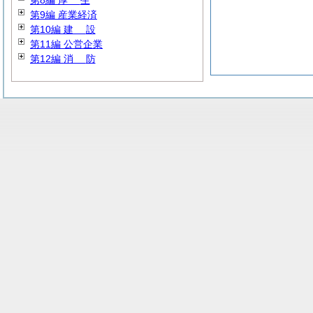
第8編
厚
生
第9編 産業経済
第10編
建
設
第11編 公営企業
第12編
消
防