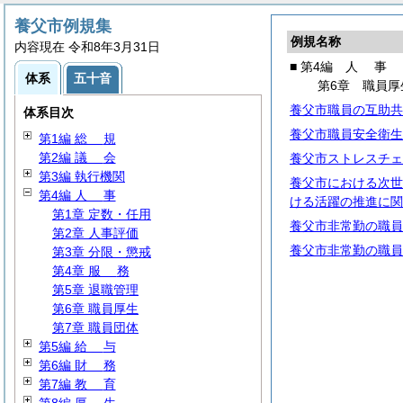
養父市例規集
例規名称
内容現在 令和8年3月31日
■ 第4編
人
事
体系
五十音
第6章 職員厚
養父市職員の互助共
体系目次
養父市職員安全衛生
第1編
総
規
第2編
議
会
養父市ストレスチェ
第3編 執行機関
養父市における次世
第4編
人
事
ける活躍の推進に関
第1章 定数・任用
養父市非常勤の職員
第2章 人事評価
養父市非常勤の職員
第3章 分限・懲戒
第4章
服
務
第5章 退職管理
第6章 職員厚生
第7章 職員団体
第5編
給
与
第6編
財
務
第7編
教
育