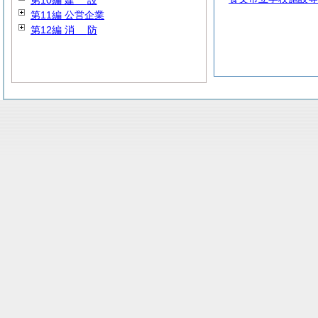
第10編
建
設
第11編 公営企業
第12編
消
防