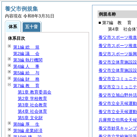
養父市例規集
例規名称
内容現在 令和8年3月31日
■ 第7編
教
育
体系
五十音
第4章 社会体
養父市スポーツ推進
体系目次
養父市スポーツ推進
第1編
総
規
第2編
議
会
養父市スポーツ振興
第3編 執行機関
養父市立体育施設設
第4編
人
事
養父市立体育施設設
第5編
給
与
養父市立コミュニテ
第6編
財
務
第7編
教
育
養父市立コミュニテ
第1章 教育委員会
養父市立旭山野外活
第2章 学校教育
養父市立全天候運動
第3章 社会教育
第4章 社会体育
養父市立全天候運動
第5章 文化財
兵庫県立但馬全天候
第8編
厚
生
養父市妙見キャンプ
第9編 産業経済
養父市立学校施設等