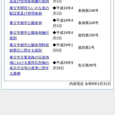
置及び管理条例施行規則
月1日
養父市関宮ちいさな道の
◆平成16年4
条例第248号
駅設置及び管理条例
月1日
◆平成16年4
養父市都市公園条例
条例第249号
月1日
養父市都市公園条例施行
◆平成16年4
規則第195号
規則
月1日
養父市都市公園使用料収
◆平成29年1
規則第1号
納委託に関する規則
月5日
養父市主要道路の沿道地
域における屋外広告物の
◆平成29年9
告示第98号
表示方法等の基準に関す
月29日
る要綱
内容現在 令和8年3月31日