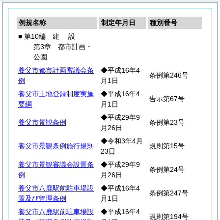
例規名称
制定年月日
種別番号
■ 第10編
建
設
第3章 都市計画・
公園
養父市都市計画審議会条
◆平成16年4
条例第246号
例
月1日
養父市土地登録制度実施
◆平成16年4
告示第67号
要綱
月1日
◆平成29年9
養父市景観条例
条例第23号
月26日
◆令和3年4月
養父市景観条例施行規則
規則第15号
23日
養父市景観審議会設置条
◆平成29年9
条例第24号
例
月26日
養父市八鹿駅前駐車場設
◆平成16年4
条例第247号
置及び管理条例
月1日
養父市八鹿駅前駐車場設
◆平成16年4
規則第194号