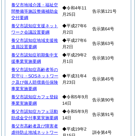
養父市地域介護・福祉空
◆令和4年11
間整備等施設整備補助金
告示第121号
月25日
交付要綱
養父市認知症支援ネット
◆平成27年6
告示第64号
ワーク会議設置要綱
月2日
養父市認知症地域支援推
◆平成27年6
告示第63号
進員設置要綱
月2日
養父市認知症初期集中支
◆平成29年2
告示第10号
援事業実施要綱
月1日
養父市認知症高齢者等の
見守り・SOSネットワー
◆平成31年4
告示第45号
ク及び個人賠償責任保険
月23日
事業実施要綱
養父市認知症カフェ登録
◆令和5年9月
告示第90号
事業実施要綱
14日
養父市認知症カフェ活動
◆令和5年9月
告示第91号
助成金交付事業実施要綱
14日
養父市高齢者及び障害者
◆平成19年2
虐待防止地域ネットワー
訓令第4号
月15日