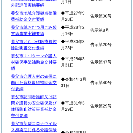
月1日
外部評価実施要綱
養父市地域介護拠点整備
◆平成27年9
告示第90号
費補助金交付要綱
月28日
養父市紙おむつ用ごみ袋
◆平成28年2
告示第8号
支給事業実施要綱
月16日
養父市おむつ代医療費控
◆平成30年3
告示第20号
除証明書交付要綱
月23日
養父市U・Iターン介護人
◆平成28年3
材確保事業補助金交付要
告示第47号
月31日
綱
養父市介護人材の確保に
◆令和4年3月
向けた資格取得補助金交
告示第40号
31日
付要綱
養父市訪問看護師又は訪
問介護員の安全確保及び
◆平成31年3
告示第29号
離職防止対策事業補助金
月29日
交付要綱
養父市新型コロナウイル
ス感染症に係る介護保険
◆令和2年5月