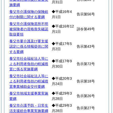
月31日
施要綱
養父市介護保険の保険給
◆平成16年4
告示第56号
付の制限に関する要綱
月1日
養父市介護保険居所不明
◆平成16年12
被保険者の資格喪失確認
訓令第49号
月1日
取扱要領
養父市要介護及び要支援
◆平成17年5
認定に係る情報提供に関
告示第43号
月2日
する要綱
養父市社会福祉法人等に
◆平成17年9
よる利用者負担の軽減措
告示第72号
月30日
置に係る実施要綱
養父市社会福祉法人等に
◆平成20年3
よる利用者負担の軽減措
告示第18号
月24日
置事業補助金交付要綱
養父市地域支援事業実施
◆平成29年3
告示第26号
要綱
月28日
養父市介護予防・日常生
◆平成29年3
告示第27号
活支援総合事業実施要綱
月28日