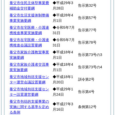
養父市住民主体型事業費
◆平成29年3
告示第32号
補助金交付要綱
月28日
養父市生活支援体制整備
◆平成28年4
告示第57号
事業実施要綱
月1日
養父市在宅医療・介護連
◆令和5年7月
告示第77号
携推進事業実施要綱
31日
養父市在宅医療・介護連
◆令和5年7月
告示第78号
携推進会議設置要綱
31日
養父市家族介護教室事業
◆平成18年4
告示第73号の3
実施要綱
月1日
養父市家族介護者交流事
◆平成18年4
告示第73号の4
業実施要綱
月1日
養父市地域包括支援セン
◆平成18年1
訓令第2号
ター運営会議設置要綱
月20日
養父市地域包括支援セン
◆平成29年1
告示第4号
ター設置運営要綱
月24日
養父市包括的支援事業の
◆平成27年3
実施に関する基準を定め
条例第12号
月16日
る条例