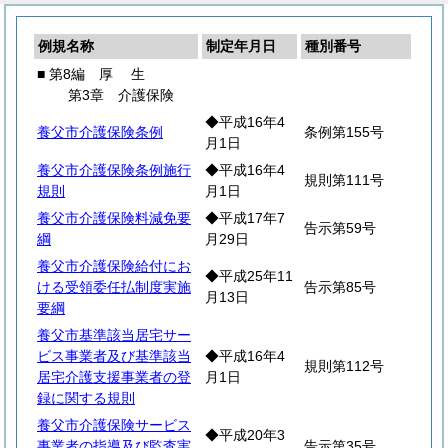
例規名称
制定年月日
種別番号
■ 第8編
厚
生
第3章 介護保険
◆平成16年4
養父市介護保険条例
条例第155号
月1日
養父市介護保険条例施行
◆平成16年4
規則第111号
規則
月1日
養父市介護保険料減免要
◆平成17年7
告示第59号
綱
月29日
養父市介護保険給付にお
◆平成25年11
ける受領委任払制度実施
告示第85号
月13日
要綱
養父市基準該当居宅サー
ビス事業者及び基準該当
◆平成16年4
規則第112号
居宅介護支援事業者の登
月1日
録に関する規則
養父市介護保険サービス
◆平成20年3
事業者の指導及び監査実
告示第35号