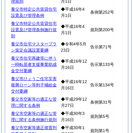
理規則
月1日
養父市特定公共賃貸住宅
◆平成16年4
条例第252号
設置及び管理条例
月1日
養父市特定公共賃貸住宅
◆平成16年4
設置及び管理条例施行規
規則第200号
月1日
則
養父市住宅マスタープラ
◆令和4年5月
告示第71号
ン策定会議設置要綱
23日
養父市住宅再建等に伴う
◆平成16年12
一時転居者支援事業助成
告示第133号
月16日
金交付要綱
養父市ひょうご住宅災害
◆平成16年12
復興ローン等利子補給金
告示第134号
月16日
交付要綱
養父市空家等の適正な管
◆平成29年12
条例第31号
理に関する条例
月27日
養父市空家等の適正な管
◆平成30年3
規則第5号
理に関する条例施行規則
月16日
養父市空家等適正措置判
◆平成30年1
規則第1号