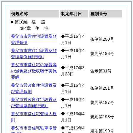
例規名称
制定年月日
種別番号
■ 第10編
建
設
第4章
住
宅
養父市市営住宅設置及び
◆平成16年4
条例第250号
管理条例
月1日
養父市市営住宅設置及び
◆平成16年4
規則第196号
管理条例施行規則
月1日
養父市市営住宅の家賃等
◆平成17年3
の減免及び徴収猶予実施
告示第31号
月28日
要綱
養父市営改良住宅設置及
◆平成16年4
条例第251号
び管理条例
月1日
養父市営改良住宅設置及
◆平成16年4
規則第197号
び管理条例施行規則
月1日
養父市市営住宅管理人規
◆平成16年4
規則第198号
則
月1日
養父市市営住宅駐車場管
◆平成16年4
規則第199号