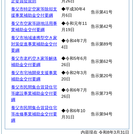
定委員会規則
月26日
養父市特定空家等除却支
◆平成30年4
告示第41号
援事業補助金交付要綱
月6日
養父市空家等跡地活用事
◆令和元年11
告示第42号
業補助金交付要綱
月19日
養父市地域連携型空き家
◆令和4年7月
対策促進事業補助金交付
告示第89号
4日
要綱
養父市老朽空き家等解体
◆令和5年6月
告示第62号
補助金交付要綱
26日
養父市宅地開発支援事業
◆令和2年3月
告示第20号
補助金交付要綱
20日
養父市民間集合賃貸住宅
◆令和6年7月
等建設事業補助金交付要
告示第73号
26日
綱
養父市民間集合賃貸住宅
◆令和6年10
等改修事業補助金交付要
告示第94号
月31日
綱
内容現在 令和8年3月31日