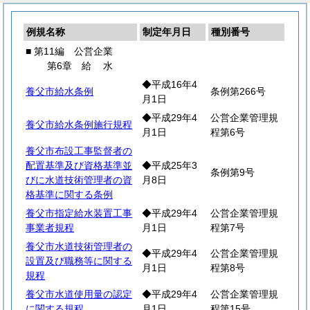
例規名称
制定年月日
種別番号
■ 第11編 公営企業
第6章
給
水
◆平成16年4
養父市給水条例
条例第266号
月1日
◆平成29年4
公営企業管理規
養父市給水条例施行規程
月1日
程第6号
養父市布設工事監督者の
配置基準及び資格基準並
◆平成25年3
条例第9号
びに水道技術管理者の資
月8日
格基準に関する条例
養父市指定給水装置工事
◆平成29年4
公営企業管理規
事業者規程
月1日
程第7号
養父市水道技術管理者の
◆平成29年4
公営企業管理規
設置及び職務等に関する
月1日
程第8号
規程
養父市水道使用量の認定
◆平成29年4
公営企業管理規
に関する規程
月1日
程第15号