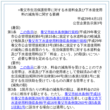
○養父市生活保護世帯に対する水道料金及び下水道使用
料の減免等に関する要綱
平成29年4月1日
公営企業告示第3号
(趣旨)
第1条
この告示
は、
養父市給水条例施行規程
(平成29年養父
市公企管理規程第6号)
第15条に規定する水道料金の軽減及
び免除及び
養父市下水道使用料徴収条例施行規程
(平成29年
養父市公企管理規程第13号)
第5条に規定する下水道使用料
の減免に係る措置のうち、生活保護世帯に対する水道料金
及び下水道使用料
(以下「料金」という。)
の取扱いについ
て、必要な事項を定めるものとする。
(要件)
第2条
この告示
に基づき、料金の減免等を受けることのでき
る世帯は、水道及び下水道の使用者として登録済みの者で
生活保護法
(昭和25年法律第144号)
第11条第1項第1号に規
定する生活扶助を受けているものの属する世帯とする。
(減免の額)
第3条
1箇月当たりの料金の減免等の額は、基本料金の2分
の1に相当する額とする。
ただし、
養父市給水条例
(平成16
年養父市条例第266号)
第25条第1項第1号
若しくは
養父市下
水道使用料徴収条例
(平成16年養父市条例第260号)
第5条第
1項第1号
に該当する場合には適用しない。