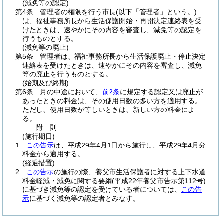
(減免等の認定)
第4条
管理者の権限を行う市長
(以下「管理者」という。)
は、福祉事務所長から生活保護開始・再開決定連絡表を受
けたときは、速やかにその内容を審査し、減免等の認定を
行うものとする。
(減免等の廃止)
第5条
管理者は、福祉事務所長から生活保護廃止・停止決定
連絡表を受けたときは、速やかにその内容を審査し、減免
等の廃止を行うものとする。
(始期及び終期)
第6条
月の中途において、
前2条
に規定する認定又は廃止が
あったときの料金は、その使用日数の多い方を適用する。
ただし、使用日数が等しいときは、新しい方の料金によ
る。
附
則
(施行期日)
1
この告示
は、平成29年4月1日から施行し、平成29年4月分
料金から適用する。
(経過措置)
2
この告示
の施行の際、養父市生活保護者に対する上下水道
料金軽減・減免に関する要綱
(平成22年養父市告示第112号)
に基づき減免等の認定を受けている者については、
この告
示
に基づく減免等の認定者とみなす。