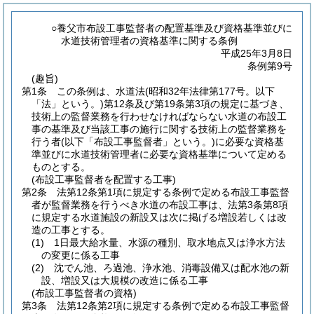
○養父市布設工事監督者の配置基準及び資格基準並びに
水道技術管理者の資格基準に関する条例
平成25年3月8日
条例第9号
(趣旨)
第1条
この条例は、水道法
(昭和32年法律第177号。以下
「法」という。)
第12条及び第19条第3項の規定に基づき、
技術上の監督業務を行わせなければならない水道の布設工
事の基準及び当該工事の施行に関する技術上の監督業務を
行う者
(以下「布設工事監督者」という。)
に必要な資格基
準並びに水道技術管理者に必要な資格基準について定める
ものとする。
(布設工事監督者を配置する工事)
第2条
法第12条第1項に規定する条例で定める布設工事監督
者が監督業務を行うべき水道の布設工事は、法第3条第8項
に規定する水道施設の新設又は次に掲げる増設若しくは改
造の工事とする。
(1)
1日最大給水量、水源の種別、取水地点又は浄水方法
の変更に係る工事
(2)
沈でん池、ろ過池、浄水池、消毒設備又は配水池の新
設、増設又は大規模の改造に係る工事
(布設工事監督者の資格)
第3条
法第12条第2項に規定する条例で定める布設工事監督