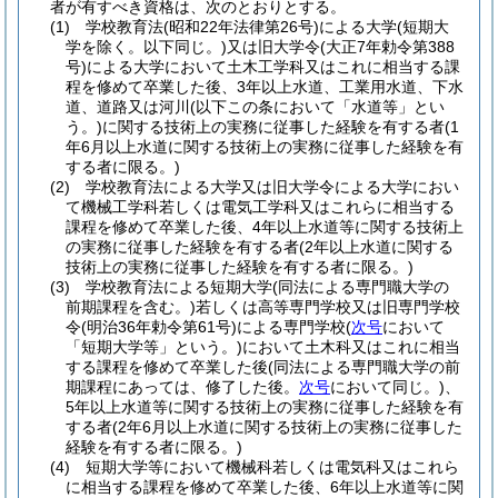
者が有すべき資格は、次のとおりとする。
(1)
学校教育法
(昭和22年法律第26号)
による大学
(短期大
学を除く。以下同じ。)
又は旧大学令
(大正7年勅令第388
号)
による大学において土木工学科又はこれに相当する課
程を修めて卒業した後、3年以上水道、工業用水道、下水
道、道路又は河川
(以下この条において「水道等」とい
う。)
に関する技術上の実務に従事した経験を有する者
(1
年6月以上水道に関する技術上の実務に従事した経験を有
する者に限る。)
(2)
学校教育法による大学又は旧大学令による大学におい
て機械工学科若しくは電気工学科又はこれらに相当する
課程を修めて卒業した後、4年以上水道等に関する技術上
の実務に従事した経験を有する者
(2年以上水道に関する
技術上の実務に従事した経験を有する者に限る。)
(3)
学校教育法による短期大学
(同法による専門職大学の
前期課程を含む。)
若しくは高等専門学校又は旧専門学校
令
(明治36年勅令第61号)
による専門学校
(
次号
において
「短期大学等」という。)
において土木科又はこれに相当
する課程を修めて卒業した後
(同法による専門職大学の前
期課程にあっては、修了した後。
次号
において同じ。)
、
5年以上水道等に関する技術上の実務に従事した経験を有
する者
(2年6月以上水道に関する技術上の実務に従事した
経験を有する者に限る。)
(4)
短期大学等において機械科若しくは電気科又はこれら
に相当する課程を修めて卒業した後、6年以上水道等に関