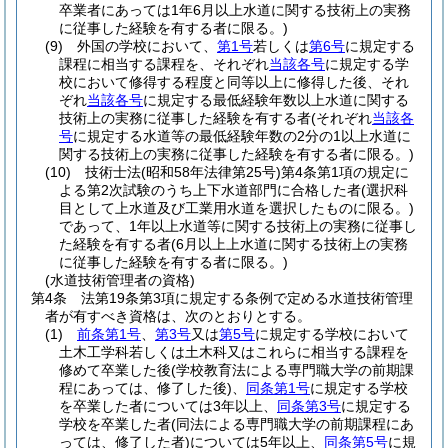
卒業者にあっては1年6月以上水道に関する技術上の実務
に従事した経験を有する者に限る。)
(9)
外国の学校において、
第1号
若しくは
第6号
に規定する
課程に相当する課程を、それぞれ
当該各号
に規定する学
校において修得する程度と同等以上に修得した後、それ
ぞれ
当該各号
に規定する最低経験年数以上水道に関する
技術上の実務に従事した経験を有する者
(それぞれ
当該各
号
に規定する水道等の最低経験年数の2分の1以上水道に
関する技術上の実務に従事した経験を有する者に限る。)
(10)
技術士法
(昭和58年法律第25号)
第4条第1項の規定に
よる第2次試験のうち上下水道部門に合格した者
(選択科
目として上水道及び工業用水道を選択したものに限る。)
であって、1年以上水道等に関する技術上の実務に従事し
た経験を有する者
(6月以上上水道に関する技術上の実務
に従事した経験を有する者に限る。)
(水道技術管理者の資格)
第4条
法第19条第3項に規定する条例で定める水道技術管理
者が有すべき資格は、次のとおりとする。
(1)
前条第1号
、
第3号
又は
第5号
に規定する学校において
土木工学科若しくは土木科又はこれらに相当する課程を
修めて卒業した後
(学校教育法による専門職大学の前期課
程にあっては、修了した後)
、
同条第1号
に規定する学校
を卒業した者については3年以上、
同条第3号
に規定する
学校を卒業した者
(同法による専門職大学の前期課程にあ
っては、修了した者)
については5年以上、
同条第5号
に規