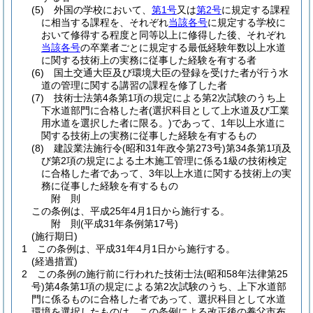
(5)
外国の学校において、
第1号
又は
第2号
に規定する課程
に相当する課程を、それぞれ
当該各号
に規定する学校に
おいて修得する程度と同等以上に修得した後、それぞれ
当該各号
の卒業者ごとに規定する最低経験年数以上水道
に関する技術上の実務に従事した経験を有する者
(6)
国土交通大臣及び環境大臣の登録を受けた者が行う水
道の管理に関する講習の課程を修了した者
(7)
技術士法第4条第1項の規定による第2次試験のうち上
下水道部門に合格した者
(選択科目として上水道及び工業
用水道を選択した者に限る。)
であって、1年以上水道に
関する技術上の実務に従事した経験を有するもの
(8)
建設業法施行令
(昭和31年政令第273号)
第34条第1項及
び第2項の規定による土木施工管理に係る1級の技術検定
に合格した者であって、3年以上水道に関する技術上の実
務に従事した経験を有するもの
附
則
この条例は、平成25年4月1日から施行する。
附
則
(平成31年
条例第17号)
(施行期日)
1
この条例は、平成31年4月1日から施行する。
(経過措置)
2
この条例の施行前に行われた技術士法
(昭和58年法律第25
号)
第4条第1項の規定による第2次試験のうち、上下水道部
門に係るものに合格した者であって、選択科目として水道
環境を選択したものは、この条例による改正後の養父市布