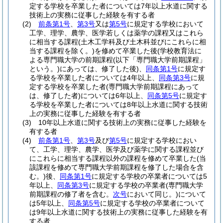
定する学校を卒業した者については7年以上水道に関する
技術上の実務に従事した経験を有する者
(2)
前条第1号
、
第3号
又は
第5号
に規定する学校において
工学、理学、農学、医学若しくは薬学の課程又はこれら
に相当する課程
(土木工学科及び土木科並びにこれらに相
当する課程を除く。)
を修めて卒業した後
(学校教育法に
よる専門職大学の前期課程
(以下「専門職大学前期課程」
という。)
にあっては、修了した後)
、
同条第1号
に規定す
る学校を卒業した者については4年以上、
同条第3号
に規
定する学校を卒業した者
(専門職大学前期課程にあって
は、修了した者)
については6年以上、
同条第5号
に規定す
る学校を卒業した者については8年以上水道に関する技術
上の実務に従事した経験を有する者
(3)
10年以上水道に関する技術上の実務に従事した経験を
有する者
(4)
前条第1号
、
第3号
及び
第5号
に規定する学校におい
て、工学、理学、農学、医学及び薬学に関する課程並び
にこれらに相当する課程以外の課程を修めて卒業した
(当
該課程を修めて専門職大学前期課程を修了した場合を含
む。)
後、
同条第1号
に規定する学校の卒業者については5
年以上、
同条第3号
に規定する学校の卒業者
(専門職大学
前期課程の修了者を含む。
次号
において同じ。)
について
は5年以上、
同条第5号
に規定する学校の卒業者について
は9年以上水道に関する技術上の実務に従事した経験を有
する者