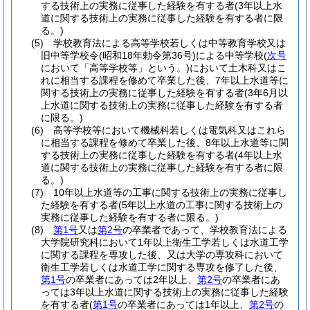
する技術上の実務に従事した経験を有する者
(3年以上水
道に関する技術上の実務に従事した経験を有する者に限
る。)
(5)
学校教育法による高等学校若しくは中等教育学校又は
旧中等学校令
(昭和18年勅令第36号)
による中等学校
(
次号
において「高等学校等」という。)
において土木科又はこ
れに相当する課程を修めて卒業した後、7年以上水道等に
関する技術上の実務に従事した経験を有する者
(3年6月以
上水道に関する技術上の実務に従事した経験を有する者
に限る。)
(6)
高等学校等において機械科若しくは電気科又はこれら
に相当する課程を修めて卒業した後、8年以上水道等に関
する技術上の実務に従事した経験を有する者
(4年以上水
道に関する技術上の実務に従事した経験を有する者に限
る。)
(7)
10年以上水道等の工事に関する技術上の実務に従事し
た経験を有する者
(5年以上水道の工事に関する技術上の
実務に従事した経験を有する者に限る。)
(8)
第1号
又は
第2号
の卒業者であって、学校教育法による
大学院研究科において1年以上衛生工学若しくは水道工学
に関する課程を専攻した後、又は大学の専攻科において
衛生工学若しくは水道工学に関する専攻を修了した後、
第1号
の卒業者にあっては2年以上、
第2号
の卒業者にあ
っては3年以上水道に関する技術上の実務に従事した経験
を有する者
(
第1号
の卒業者にあっては1年以上、
第2号
の