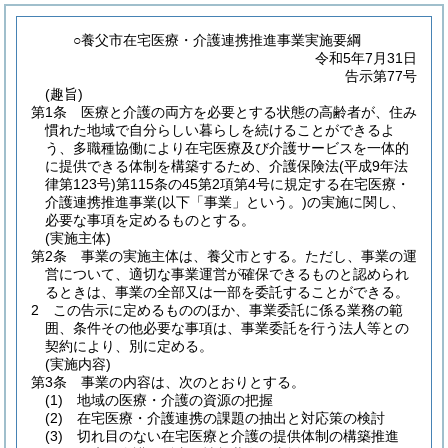
○養父市在宅医療・介護連携推進事業実施要綱
令和5年7月31日
告示第77号
(趣旨)
第1条
医療と介護の両方を必要とする状態の高齢者が、住み
慣れた地域で自分らしい暮らしを続けることができるよ
う、多職種協働により在宅医療及び介護サービスを一体的
に提供できる体制を構築するため、介護保険法
(平成9年法
律第123号)
第115条の45第2項第4号に規定する在宅医療・
介護連携推進事業
(以下「事業」という。)
の実施に関し、
必要な事項を定めるものとする。
(実施主体)
第2条
事業の実施主体は、養父市とする。
ただし、事業の運
営について、適切な事業運営が確保できるものと認められ
るときは、事業の全部又は一部を委託することができる。
2
この告示に定めるもののほか、事業委託に係る業務の範
囲、条件その他必要な事項は、事業委託を行う法人等との
契約により、別に定める。
(実施内容)
第3条
事業の内容は、次のとおりとする。
(1)
地域の医療・介護の資源の把握
(2)
在宅医療・介護連携の課題の抽出と対応策の検討
(3)
切れ目のない在宅医療と介護の提供体制の構築推進