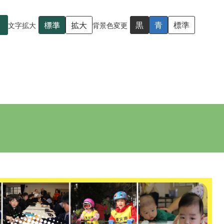
標準
拡大
黒
青
標準
文字拡大
背景色変更