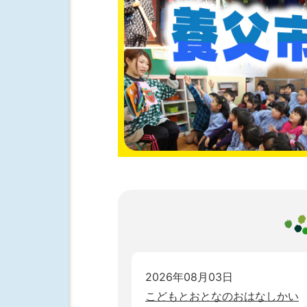
2026年08月03日
こどもとおとなのおはなしかい