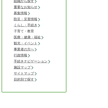
組織から探す
重要なお知らせ
募集情報
防災・災害情報
くらし・手続き
子育て・教育
医療・健康・福祉
観光・イベント
事業者の方へ
行政情報
手続きナビゲーション
施設マップ
サイトマップ
目的別で探す