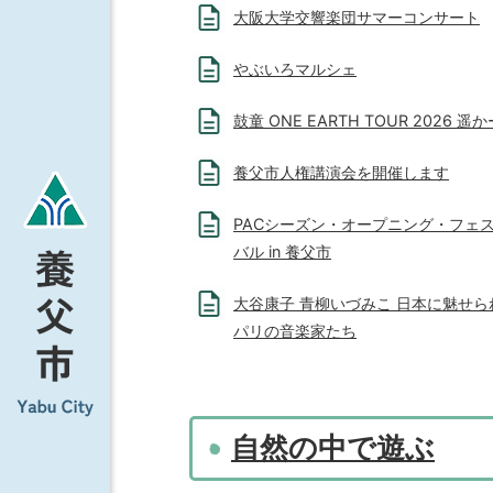
大阪大学交響楽団サマーコンサート
やぶいろマルシェ
鼓童 ONE EARTH TOUR 2026 遥か
養父市人権講演会を開催します
PACシーズン・オープニング・フェ
バル in 養父市
大谷康子 青柳いづみこ 日本に魅せら
パリの音楽家たち
自然の中で遊ぶ