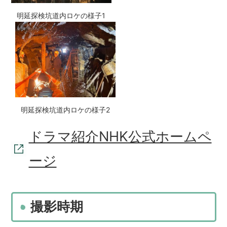
明延探検坑道内ロケの様子1
明延探検坑道内ロケの様子2
ドラマ紹介NHK公式ホームペ
ージ
撮影時期