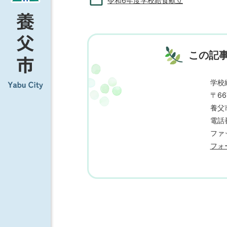
令和6年度学校給食献立
この記
学校
〒66
養父市
電話番
ファッ
フォ