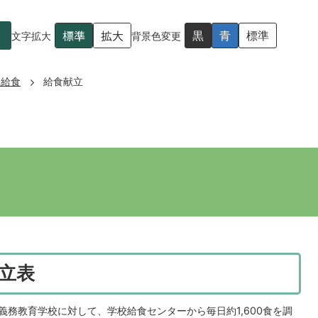
標準
拡大
黒
青
標準
文字拡大
背景色変更
・給食
給食献立
立表
義務教育学校に対して、学校給食センターから毎日約1,600食を調