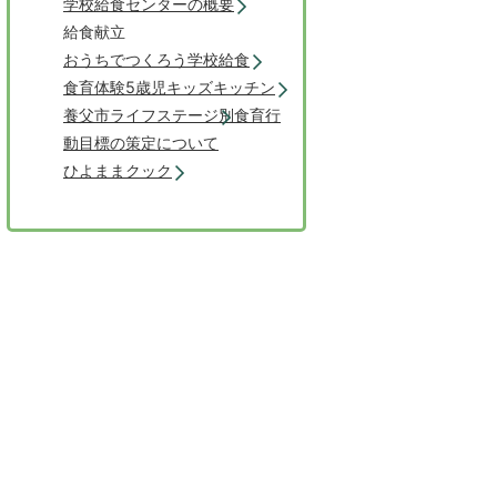
学校給食センターの概要
給食献立
おうちでつくろう学校給食
食育体験5歳児キッズキッチン
養父市ライフステージ別食育行
動目標の策定について
ひよままクック