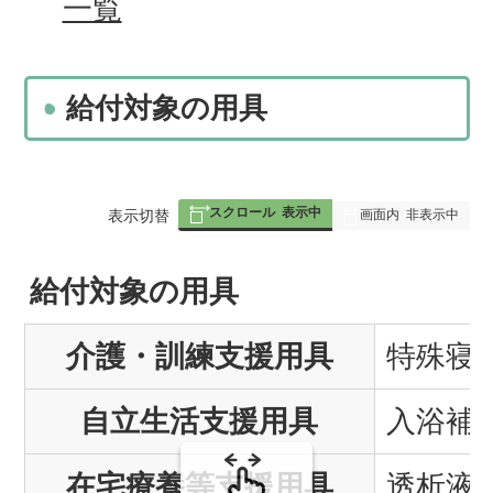
一覧
給付対象の用具
スクロール
表示中
表
表示切替
画面内
非表示中
組
給付対象の用具
み
介護・訓練支援用具
の
特殊寝
自立生活支援用具
入浴補
在宅療養等支援用具
透析液