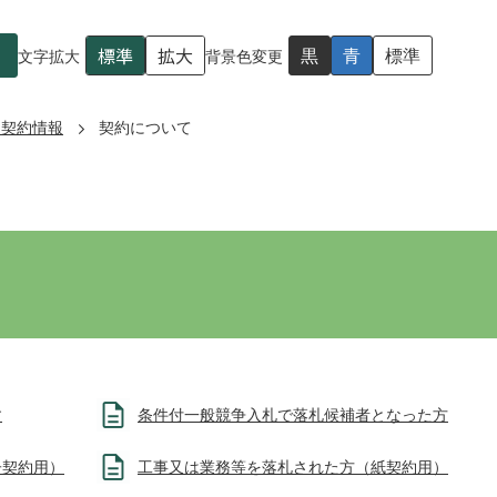
標準
拡大
黒
青
標準
文字拡大
背景色変更
・契約情報
契約について
す
条件付一般競争入札で落札候補者となった方
子契約用）
工事又は業務等を落札された方（紙契約用）