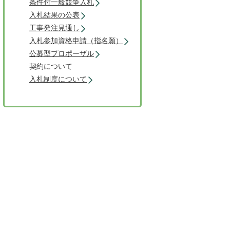
条件付一般競争入札
入札結果の公表
工事発注見通し
入札参加資格申請（指名願）
公募型プロポーザル
契約について
入札制度について