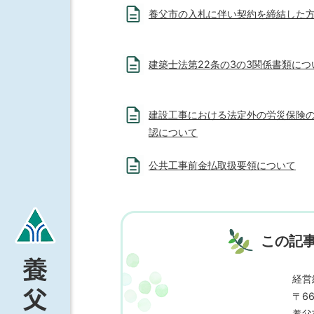
養父市の入札に伴い契約を締結した
建築士法第22条の3の3関係書類につ
建設工事における法定外の労災保険
認について
公共工事前金払取扱要領について
この記
経営
〒66
養父