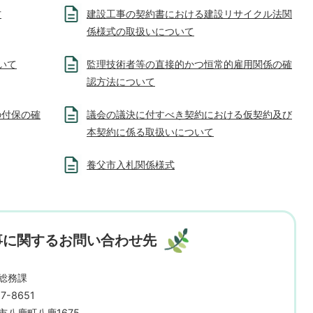
方
建設工事の契約書における建設リサイクル法関
係様式の取扱いについて
いて
監理技術者等の直接的かつ恒常的雇用関係の確
認方法について
の付保の確
議会の議決に付すべき契約における仮契約及び
本契約に係る取扱いについて
養父市入札関係様式
事に関するお問い合わせ先
総務課
7-8651
市八鹿町八鹿1675