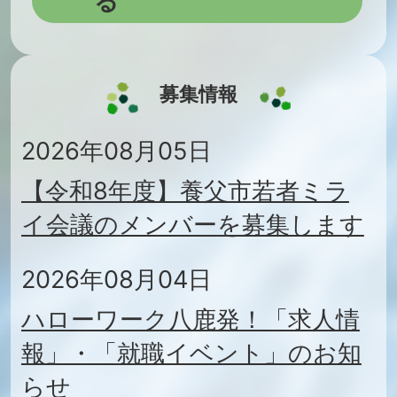
る
2026年08月06日
第3回議会報告会プラス（オン
募集情報
ライン懇談会開催のお知らせ）
2026年08月05日
2026年08月05日
【令和8年度】養父市若者ミラ
成年後見人等報酬助成の対象者
イ会議のメンバーを募集します
が拡大しました
2026年08月04日
2026年08月05日
ハローワーク八鹿発！「求人情
養父市若者ミライ会議のメンバ
報」・「就職イベント」のお知
ーを募集します
らせ