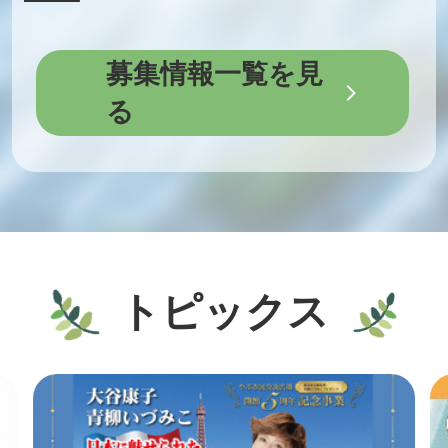
2026年08月04日
2026年08月03日
募集情報一覧を見
【熱中症対策】気候変動適応法
令和8年度養父市会計年度任用
る
の改正における養父市の対応に
職員を募集します【事務補助員
ついて
（商工観光課：産休・育休代
替）】
2026年08月04日
eLTAXサービス停止のお知らせ
2026年08月03日
（令和8年9月）
トピックス
市営住宅の入居者を募集します
(8月前半)
2026年08月04日
源泉徴収票のみなし提出の特例
2026年07月31日
（令和9年1月～）