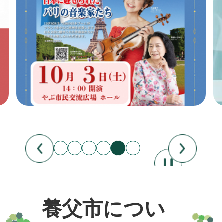
令和8年度養父市会計年度任用
職員を募集します【保育教諭
2026年08月03日
（産休・育休代替）】
令和8年度養父市会計年度任用
職員を募集します【事務補助員
2026年07月28日
（商工観光課：産休・育休代
水道メーター検針員の募集につ
替）】
いて
2026年07月28日
関宮小さな拠点（仮称）施設名
称募集
養父市につい
2026年07月28日