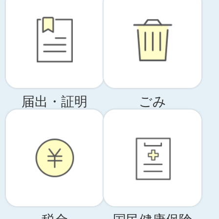
届出・証明
ごみ