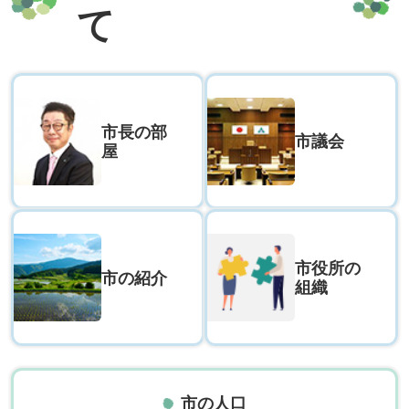
て
令和9年4月採用 養父市職員候
補者採用試験（日程B）を実施
します
市長の部
市議会
屋
2026年07月27日
養父市インターンシップ参加者
を募集します
市役所の
市の紹介
組織
2026年07月23日
AI電話応対サービス導入業務に
係る公募型プロポーザルの実施
について
市の人口