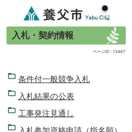
入札・契約情報
ページID :
13467
条件付一般競争入札
入札結果の公表
工事発注見通し
入札参加資格申請（指名願）