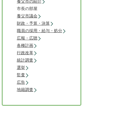
養父市の紹介
市長の部屋
養父市議会
財政・予算・決算
職員の採用・給与・処分
広報・広聴
各種計画
行政改革
統計調査
選挙
監査
広告
地籍調査