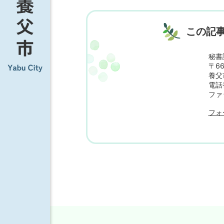
この記
秘書
〒66
養父
電話番
ファ
フォ