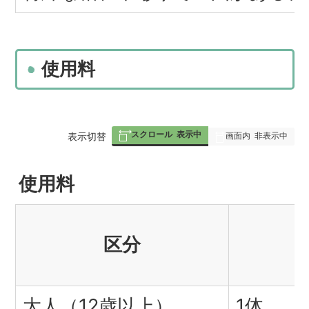
使用料
スクロール
表示中
表
表示切替
画面内
非表示中
組
使用料
み
の
区分
大人（12歳以上）
1体