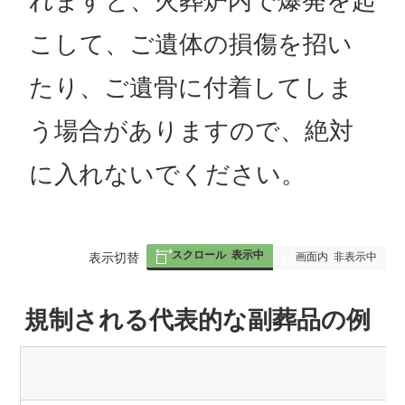
れますと、火葬炉内で爆発を起
こして、ご遺体の損傷を招い
たり、ご遺骨に付着してしま
う場合がありますので、絶対
に入れないでください。
スクロール
表示中
表
表示切替
画面内
非表示中
組
規制される代表的な副葬品の例 
み
の