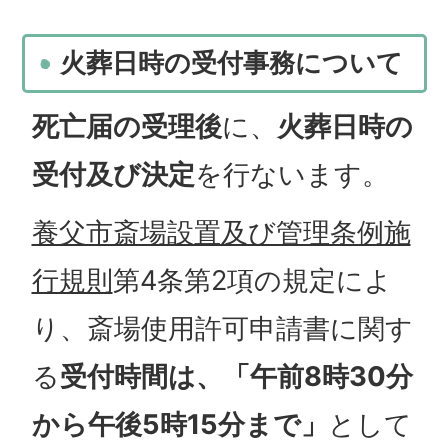
火葬日時の受付事務について
死亡届の受理後
に、
火葬日時の
受付及び決定
を行ないます。
養父市斎場設置及び管理条例施
行規則
第4条第2項の規定によ
り、斎場使用許可申請書に関す
る
受付時間は、「午前8時30分
から午後5時15分まで」
として