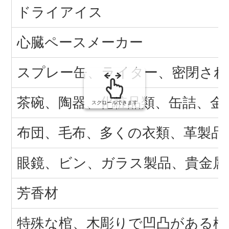
ドライアイス
心臓ペースメーカー
スプレー缶、ライター、密閉され
茶碗、陶器、化粧品類、缶詰、金
スクロールできます
布団、毛布、多くの衣類、革製品
眼鏡、ビン、ガラス製品、貴金属
芳香材
特殊な棺、木彫りで凹凸がある棺