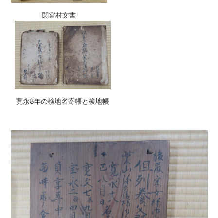
関宮村文書
寛永8年の検地名寄帳と検地帳