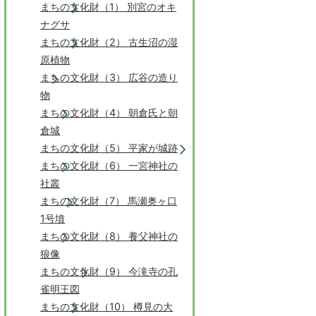
まちの文化財（1） 別宮のオキ
ナグサ
まちの文化財（2） 古生沼の湿
原植物
まちの文化財（3） 広谷の造り
物
まちの文化財（4） 朝倉氏と朝
倉城
まちの文化財（5） 平家が城跡
まちの文化財（6） 一宮神社の
社叢
まちの文化財（7） 馬瀬奥ヶ口
1号墳
まちの文化財（8） 養父神社の
狼像
まちの文化財（9） 今滝寺の孔
雀明王図
まちの文化財（10） 樽見の大