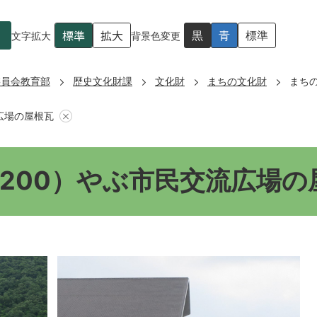
標準
拡大
黒
青
標準
文字拡大
背景色変更
委員会教育部
歴史文化財課
文化財
まちの文化財
まち
広場の屋根瓦
200）やぶ市民交流広場の