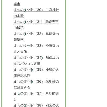
楽市
まちの文化財（30） 二宮神社
の本殿
まちの文化財（31） 尾崎天王
山城跡
まちの文化財（32） 祐徳寺の
障壁画
まちの文化財（33） 今滝寺の
弁才天像
まちの文化財（34） 加保坂の
ミズバショウ古墳
まちの文化財（35） 小城の大
庄屋記念館
まちの文化財（36） 米地峠の
駕籠置き石
まちの文化財（37） 八鹿能舞
台
まちの文化財（38） 別宮の大