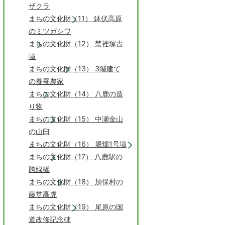
ザクラ
まちの文化財（11） 鉢伏高原
のミツガシワ
まちの文化財（12） 禁裡塚古
墳
まちの文化財（13） 3階建て
の養蚕農家
まちの文化財（14） 八鹿の造
り物
まちの文化財（15） 中瀬金山
の山臼
まちの文化財（16） 堀畑1号墳
まちの文化財（17） 八鹿駅の
跨線橋
まちの文化財（18） 加保村の
藤堂高虎
まちの文化財（19） 尾原の国
道改修記念碑