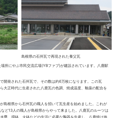
島根県の石州瓦で再現された養父瓦
場所にやぶ市民交流広場(YBファブ)が建設されています。八鹿駅
で開発された石州瓦で、その数は約6万枚になります。この瓦
ら大正時代に生産された八鹿瓦の色調、焼成温度、釉薬の配合を
衛氏が島根県から石州瓦の職人を招いて瓦生産を始めました。これが
氏など13人の職人が島根県からやって来ました。八鹿瓦のルーツは
瓦や水甕、擂鉢、火鉢などの生活に必要な陶器を生産し、八鹿焼は地