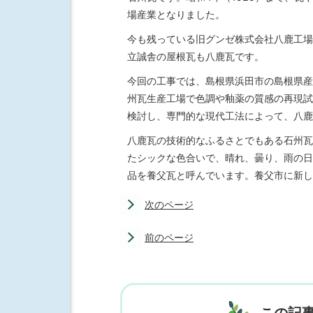
場産業となりました。
今も残っている旧グンゼ株式会社八鹿工場
立誠舎の屋根瓦も八鹿瓦です。
今回の工事では、島根県浜田市の島根県産
州瓦生産工場で色調や釉薬の質感の再現試
検討し、専門的な現代工法によって、八鹿
八鹿瓦の技術的なふるさとでもある石州瓦
たシックな色合いで、晴れ、曇り、雨の日
品を養父瓦と呼んでいます。養父市に新し
次のページ
前のページ
この記