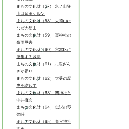
まちの文化財（57） 氷ノ山登
山口多田ケルン
まちの文化財（58） 大徳山は
なぜ大徳山
まちの文化財（59） 斎神社の
豪雨災害
まちの文化財（60） 宮本区に
密集する城郭
まちの文化財（61） 九鹿ざん
ざか踊り
まちの文化財（62） 大薮の歴
史を訪ねて
まちの文化財（63） 関神社と
中井権次
まちの文化財（64） 伝説の琴
弾峠
まちの文化財（65） 養父神社
本殿