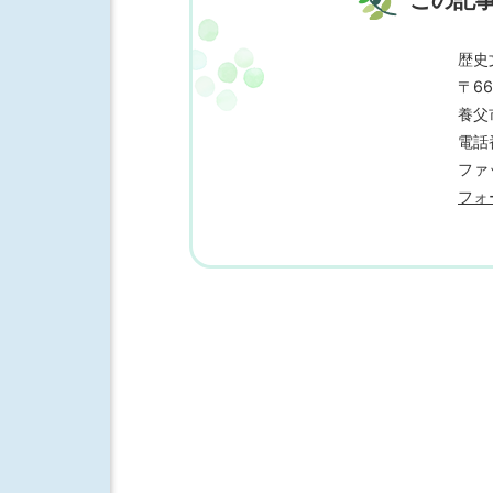
歴史
〒66
養父
電話番
ファッ
フォ