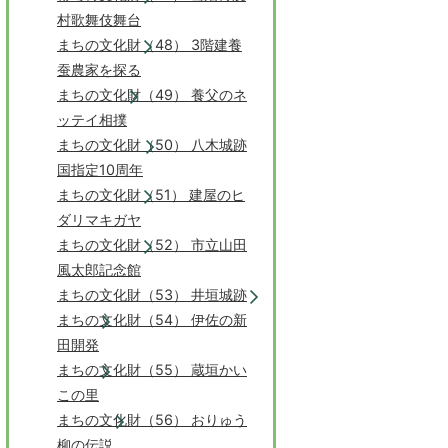
村歌舞伎舞台
まちの文化財（48） 3階建養
蚕農家を探る
まちの文化財（49） 養父のネ
ッテイ相撲
まちの文化財（50） 八木城跡
国指定10周年
まちの文化財（51） 建屋のヒ
ダリマキガヤ
まちの文化財（52） 市立山田
風太郎記念館
まちの文化財（53） 井垣城跡
まちの文化財（54） 伊佐の新
田開発
まちの文化財（55） 蔵垣かい
この里
まちの文化財（56） おりゅう
柳の伝説