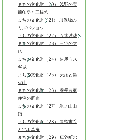
まちの文化財（20） 浅野の宝
筺印塔と五輪塔
まちの文化財（21） 加保坂の
ミズバショウ
まちの文化財（22） 八木城跡
まちの文化財（23） 三宅の大
仏
まちの文化財（24） 建屋ウス
ギ城
まちの文化財（25） 天滝と轟
火山
まちの文化財（26） 養蚕農家
住宅の調査
まちの文化財（27） 氷ノ山山
頂
まちの文化財（28） 青谿書院
と池田草庵
まちの文化財（29） 広谷町の