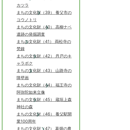
カツラ
まちの文化財（39） 養父市の
コウノトリ
まちの文化財（40） 高柳ナベ
遺跡の発掘調査
まちの文化財（41） 両松寺の
梵鐘
まちの文化財（42） 丹戸のキ
ャラボク
まちの文化財（43） 山路寺の
障壁画
まちの文化財（44） 福王寺の
阿弥陀如来立像
まちの文化財（45） 蔵垣上森
神社の森
まちの文化財（46） 養父駅開
業100周年
まちの文化財（47） 葛畑の農