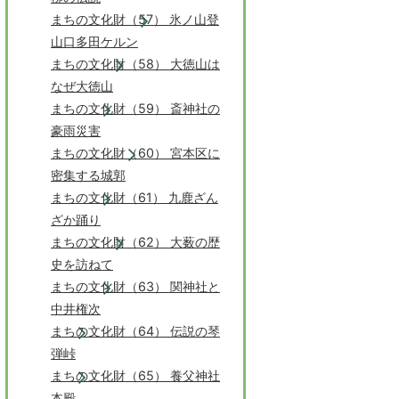
まちの文化財（57） 氷ノ山登
山口多田ケルン
まちの文化財（58） 大徳山は
なぜ大徳山
まちの文化財（59） 斎神社の
豪雨災害
まちの文化財（60） 宮本区に
密集する城郭
まちの文化財（61） 九鹿ざん
ざか踊り
まちの文化財（62） 大薮の歴
史を訪ねて
まちの文化財（63） 関神社と
中井権次
まちの文化財（64） 伝説の琴
弾峠
まちの文化財（65） 養父神社
本殿