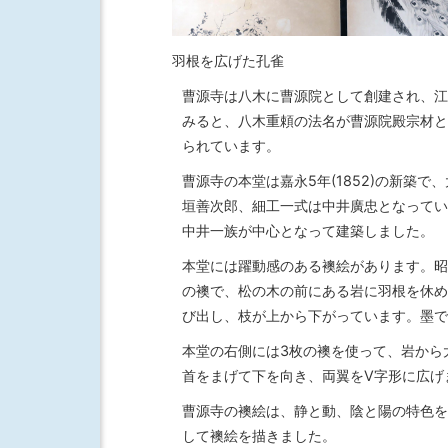
羽根を広げた孔雀
曹源寺は八木に曹源院として創建され、江
みると、八木重頼の法名が曹源院殿宗材と
られています。
曹源寺の本堂は嘉永5年(1852)の新築
垣善次郎、細工一式は中井廣忠となってい
中井一族が中心となって建築しました。
本堂には躍動感のある襖絵があります。昭
の襖で、松の木の前にある岩に羽根を休め
び出し、枝が上から下がっています。墨で
本堂の右側には3枚の襖を使って、岩から
首をまげて下を向き、両翼をV字形に広げ
曹源寺の襖絵は、静と動、陰と陽の特色を
して襖絵を描きました。