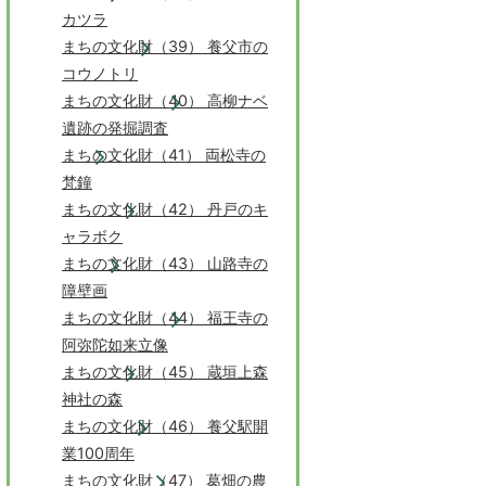
カツラ
まちの文化財（39） 養父市の
コウノトリ
まちの文化財（40） 高柳ナベ
遺跡の発掘調査
まちの文化財（41） 両松寺の
梵鐘
まちの文化財（42） 丹戸のキ
ャラボク
まちの文化財（43） 山路寺の
障壁画
まちの文化財（44） 福王寺の
阿弥陀如来立像
まちの文化財（45） 蔵垣上森
神社の森
まちの文化財（46） 養父駅開
業100周年
まちの文化財（47） 葛畑の農