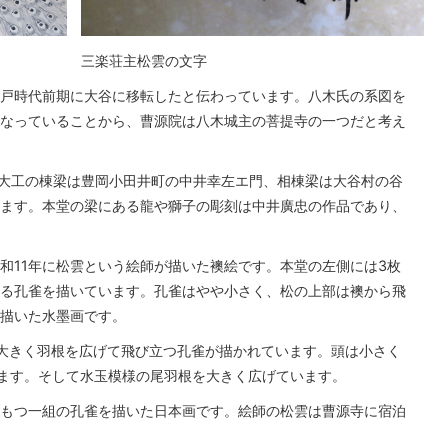
三楽荘主松雲の文字
戸時代前期に大谷に移転したと伝わっています。八木氏の系図を
なっていることから、曹源院は八木城主の菩提寺の一つだと考え
で、大工の棟梁は豊岡小田井町の中井幸左エ門、相棟梁は大谷村の谷
ます。本堂の梁にある龍や獅子の彫刻は中井廣忠の作品であり、
和11年に松雲という絵師が描いた襖絵です。本堂の左側には3枚
る孔雀を描いています。孔雀はやや小さく、松の上部は襖から飛
描いた水墨画です。
大きく羽根を広げて飛び立つ孔雀が描かれています。頭は小さく
ます。そして水玉模様の尾羽根を大きく広げています。
もつ一組の孔雀を描いた日本画です。絵師の松雲は曹源寺に宿泊