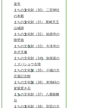
楽市
まちの文化財（30） 二宮神社
の本殿
まちの文化財（31） 尾崎天王
山城跡
まちの文化財（32） 祐徳寺の
障壁画
まちの文化財（33） 今滝寺の
弁才天像
まちの文化財（34） 加保坂の
ミズバショウ古墳
まちの文化財（35） 小城の大
庄屋記念館
まちの文化財（36） 米地峠の
駕籠置き石
まちの文化財（37） 八鹿能舞
台
まちの文化財（38） 別宮の大