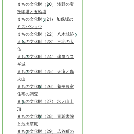
まちの文化財（20） 浅野の宝
筺印塔と五輪塔
まちの文化財（21） 加保坂の
ミズバショウ
まちの文化財（22） 八木城跡
まちの文化財（23） 三宅の大
仏
まちの文化財（24） 建屋ウス
ギ城
まちの文化財（25） 天滝と轟
火山
まちの文化財（26） 養蚕農家
住宅の調査
まちの文化財（27） 氷ノ山山
頂
まちの文化財（28） 青谿書院
と池田草庵
まちの文化財（29） 広谷町の