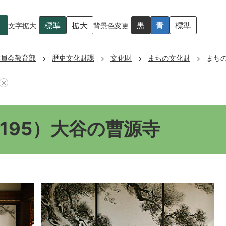
標準
拡大
黒
青
標準
文字拡大
背景色変更
委員会教育部
歴史文化財課
文化財
まちの文化財
まちの
195）大谷の曹源寺