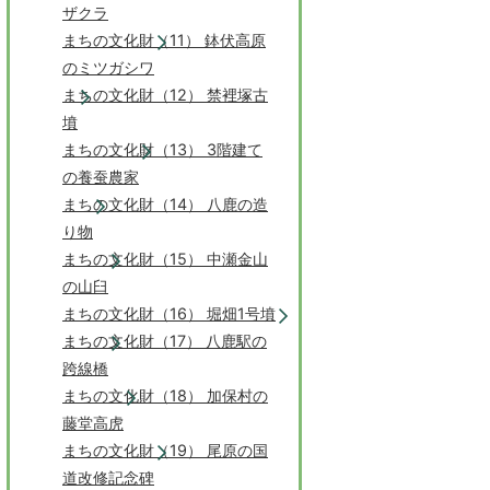
ザクラ
まちの文化財（11） 鉢伏高原
のミツガシワ
まちの文化財（12） 禁裡塚古
墳
まちの文化財（13） 3階建て
の養蚕農家
まちの文化財（14） 八鹿の造
り物
まちの文化財（15） 中瀬金山
の山臼
まちの文化財（16） 堀畑1号墳
まちの文化財（17） 八鹿駅の
跨線橋
まちの文化財（18） 加保村の
藤堂高虎
まちの文化財（19） 尾原の国
道改修記念碑