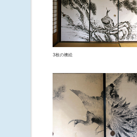
3枚の襖絵