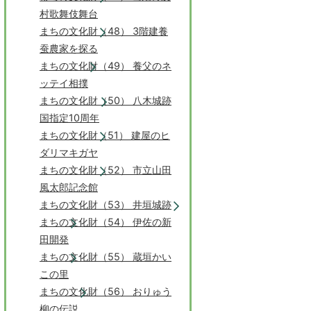
村歌舞伎舞台
まちの文化財（48） 3階建養
蚕農家を探る
まちの文化財（49） 養父のネ
ッテイ相撲
まちの文化財（50） 八木城跡
国指定10周年
まちの文化財（51） 建屋のヒ
ダリマキガヤ
まちの文化財（52） 市立山田
風太郎記念館
まちの文化財（53） 井垣城跡
まちの文化財（54） 伊佐の新
田開発
まちの文化財（55） 蔵垣かい
この里
まちの文化財（56） おりゅう
柳の伝説