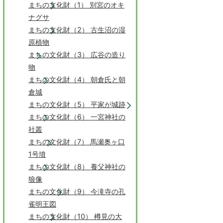
まちの文化財（1） 別宮のオキ
ナグサ
まちの文化財（2） 古生沼の湿
原植物
まちの文化財（3） 広谷の造り
物
まちの文化財（4） 朝倉氏と朝
倉城
まちの文化財（5） 平家が城跡
まちの文化財（6） 一宮神社の
社叢
まちの文化財（7） 馬瀬奥ヶ口
1号墳
まちの文化財（8） 養父神社の
狼像
まちの文化財（9） 今滝寺の孔
雀明王図
まちの文化財（10） 樽見の大