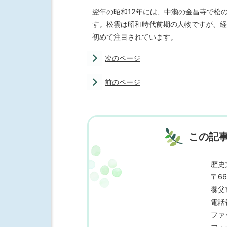
翌年の昭和12年には、中瀬の金昌寺で松
す。松雲は昭和時代前期の人物ですが、経
初めて注目されています。
次のページ
前のページ
この記
歴史
〒66
養父
電話番
ファッ