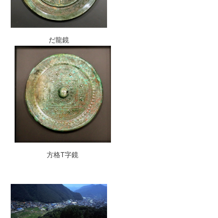
だ龍鏡
方格T字鏡