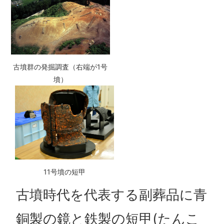
古墳群の発掘調査（右端が1号
墳）
11号墳の短甲
古墳時代を代表する副葬品に青
銅製の鏡と鉄製の短甲(たんこ