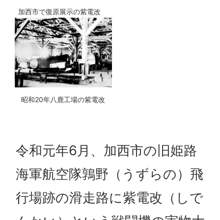
加西市で復原展示の紫電改
昭和20年八鹿工場の紫電改
令和元年6月、加西市の旧姫路
海軍航空隊鶉野（うずらの）飛
行場跡の滑走路に紫電改（しで