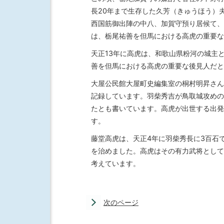
長20年まで生存した久芳（きゅうほう）
西国筋御出陣の中八、加賀守預り居候て、
は、栃尾祐善を但馬における高虎の重要な
天正13年に高虎は、和歌山県粉河の城主
善を但馬における高虎の重要な後見人だと
大屋公民館大屋町史編集室の桐村明昇さん
記録しています。羽柴秀吉が鳥取城攻めの
たとも書いています。高虎が出世する出発
す。
藤堂高虎は、天正4年に羽柴秀長に3百石
を治めました。高虎はその有力武将として
考えています。
次のページ