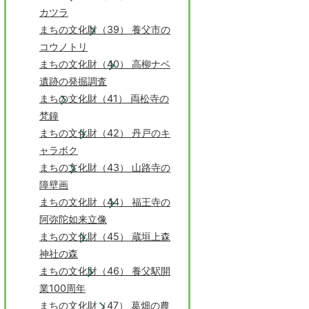
カツラ
まちの文化財（39） 養父市の
コウノトリ
まちの文化財（40） 高柳ナベ
遺跡の発掘調査
まちの文化財（41） 両松寺の
梵鐘
まちの文化財（42） 丹戸のキ
ャラボク
まちの文化財（43） 山路寺の
障壁画
まちの文化財（44） 福王寺の
阿弥陀如来立像
まちの文化財（45） 蔵垣上森
神社の森
まちの文化財（46） 養父駅開
業100周年
まちの文化財（47） 葛畑の農