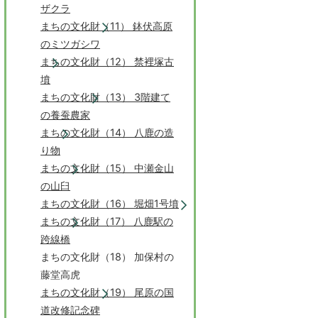
ザクラ
まちの文化財（11） 鉢伏高原
のミツガシワ
まちの文化財（12） 禁裡塚古
墳
まちの文化財（13） 3階建て
の養蚕農家
まちの文化財（14） 八鹿の造
り物
まちの文化財（15） 中瀬金山
の山臼
まちの文化財（16） 堀畑1号墳
まちの文化財（17） 八鹿駅の
跨線橋
まちの文化財（18） 加保村の
藤堂高虎
まちの文化財（19） 尾原の国
道改修記念碑