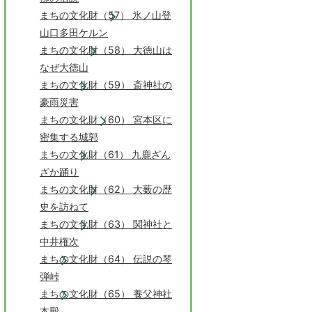
まちの文化財（57） 氷ノ山登
山口多田ケルン
まちの文化財（58） 大徳山は
なぜ大徳山
まちの文化財（59） 斎神社の
豪雨災害
まちの文化財（60） 宮本区に
密集する城郭
まちの文化財（61） 九鹿ざん
ざか踊り
まちの文化財（62） 大薮の歴
史を訪ねて
まちの文化財（63） 関神社と
中井権次
まちの文化財（64） 伝説の琴
弾峠
まちの文化財（65） 養父神社
本殿