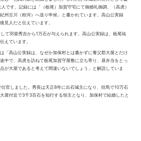
夫人です。記録には「（栃尾）加賀守宅にて御婚礼御調、（高虎）
紀州古川（粉河）へ送り申候」と書かれています。高山公実録
後見人だと伝えています。
として羽柴秀吉から1万石が与えられます。高山公実録は、栃尾祐
伝えています。
は「高山公実録は、なぜか加保村とは書かずに養父郡大屋とだけ
途中で、高虎を訪ねて栃尾加賀守屋敷に立ち寄り、昼弁当をとっ
点が大屋であると考えて間違いないでしょう」と解説していま
で仕官しました。秀長は天正8年に出石城主になり、但馬で10万石
大屋付近で3千3百石を知行する領主となり、加保村で結婚したと