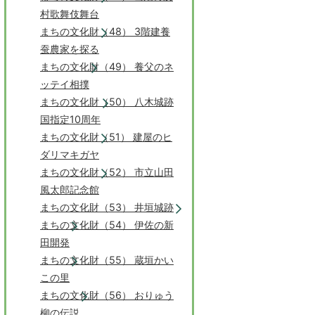
村歌舞伎舞台
まちの文化財（48） 3階建養
蚕農家を探る
まちの文化財（49） 養父のネ
ッテイ相撲
まちの文化財（50） 八木城跡
国指定10周年
まちの文化財（51） 建屋のヒ
ダリマキガヤ
まちの文化財（52） 市立山田
風太郎記念館
まちの文化財（53） 井垣城跡
まちの文化財（54） 伊佐の新
田開発
まちの文化財（55） 蔵垣かい
この里
まちの文化財（56） おりゅう
柳の伝説