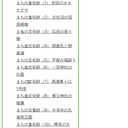
まちの文化財（1） 別宮のオキ
ナグサ
まちの文化財（2） 古生沼の湿
原植物
まちの文化財（3） 広谷の造り
物
まちの文化財（4） 朝倉氏と朝
倉城
まちの文化財（5） 平家が城跡
まちの文化財（6） 一宮神社の
社叢
まちの文化財（7） 馬瀬奥ヶ口
1号墳
まちの文化財（8） 養父神社の
狼像
まちの文化財（9） 今滝寺の孔
雀明王図
まちの文化財（10） 樽見の大