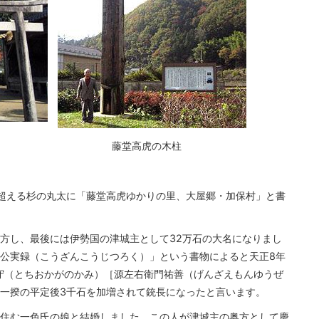
藤堂高虎の木柱
超える杉の丸太に「藤堂高虎ゆかりの里、大屋郷・加保村」と書
方し、最後には伊勢国の津城主として32万石の大名になりまし
公実録（こうざんこうじつろく）」という書物によると天正8年
賀守（とちおかがのかみ）［源左右衛門祐善（げんざえもんゆうぜ
一揆の平定後3千石を加増されて銃長になったと言います。
住む一色氏の娘と結婚しました。この人が津城主の奥方として慶