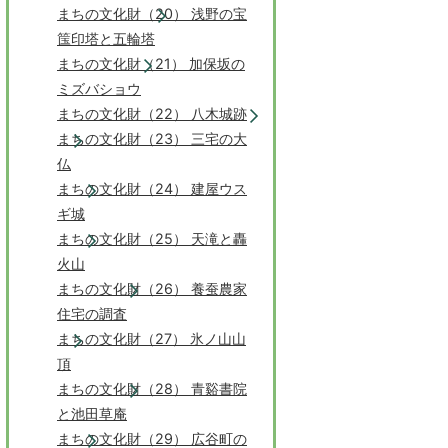
まちの文化財（20） 浅野の宝
筺印塔と五輪塔
まちの文化財（21） 加保坂の
ミズバショウ
まちの文化財（22） 八木城跡
まちの文化財（23） 三宅の大
仏
まちの文化財（24） 建屋ウス
ギ城
まちの文化財（25） 天滝と轟
火山
まちの文化財（26） 養蚕農家
住宅の調査
まちの文化財（27） 氷ノ山山
頂
まちの文化財（28） 青谿書院
と池田草庵
まちの文化財（29） 広谷町の