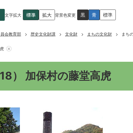
標準
拡大
黒
青
標準
文字拡大
背景色変更
委員会教育部
歴史文化財課
文化財
まちの文化財
まちの
高虎
18） 加保村の藤堂高虎