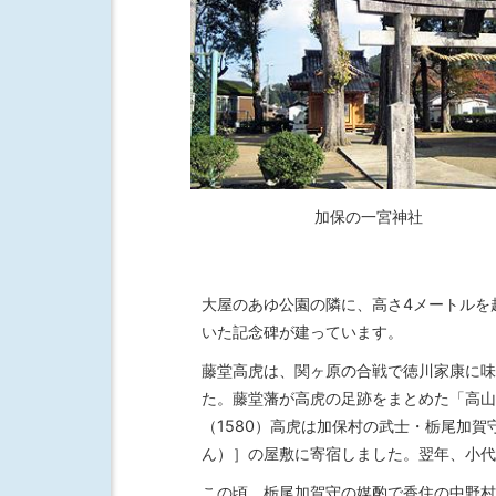
加保の一宮神社
大屋のあゆ公園の隣に、高さ4メートルを
いた記念碑が建っています。
藤堂高虎は、関ヶ原の合戦で徳川家康に味
た。藤堂藩が高虎の足跡をまとめた「高山
（1580）高虎は加保村の武士・栃尾加
ん）］の屋敷に寄宿しました。翌年、小代
この頃、栃尾加賀守の媒酌で香住の中野村