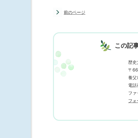
前のページ
この記
歴史
〒66
養父
電話番
ファッ
フォ