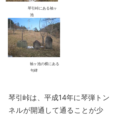
琴引峠にある袖ヶ
池
袖ヶ池の横にある
句碑
琴引峠は、平成14年に琴弾トン
ネルが開通して通ることが少