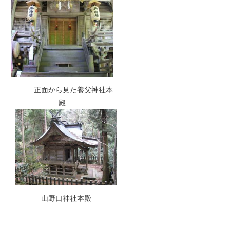
正面から見た養父神社本
殿
山野口神社本殿