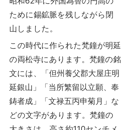
昭和62年に外国為替の円高の
ために錫鉱脈を残しながら閉
山しました。
この時代に作られた梵鐘が明延
の両松寺にあります。梵鐘の銘
文には、「但州養父郡大屋庄明
延銀山」「当所繁留以立願、奉
鋳者成」「文禄五丙申菊月」な
どの文字があります。梵鐘の
大きさは、高さ約110センチメ