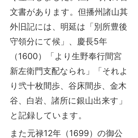
文書があります。但播州諸山其
外旧記には、明延は「別所豊後
守領分にて候」、慶長5年
（1600）「より生野奉行間宮
新左衛門支配なられ」「それよ
り弐十枚間歩、谷床間歩、金木
谷、白岩、諸所に銀山出来す」
と記録しています。
また元禄12年（1699）の御公