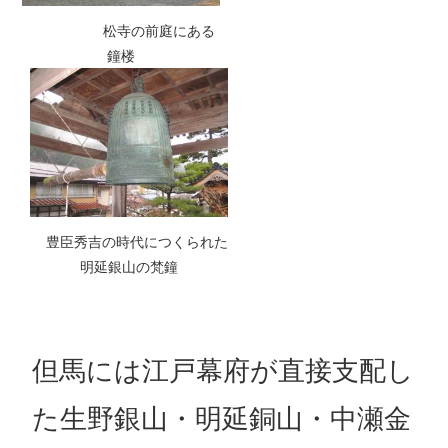
松寺の前庭にある
鐘楼
豊臣秀吉の時代につくられた
明延銀山の梵鐘
但馬には江戸幕府が直接支配し
た生野銀山・明延銅山・中瀬金