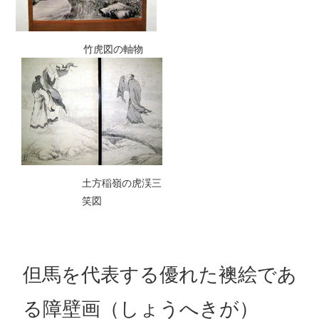
竹虎図の軸物
土方稲嶺の虎渓三
笑図
但馬を代表する優れた襖絵であ
る障壁画（しょうへきが）