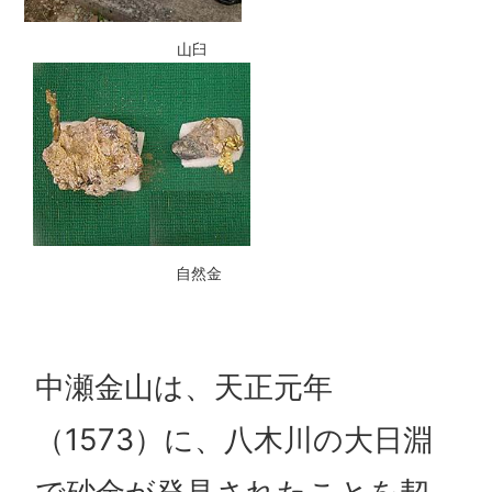
山臼
自然金
中瀬金山は、天正元年
（1573）に、八木川の大日淵