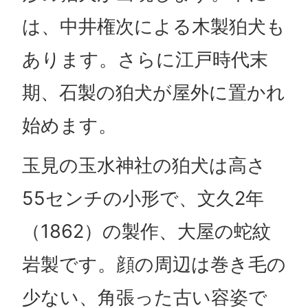
は、中井権次による木製狛犬も
あります。さらに江戸時代末
期、石製の狛犬が屋外に置かれ
始めます。
玉見の玉水神社の狛犬は高さ
55センチの小形で、文久2年
（1862）の製作、大屋の蛇紋
岩製です。顔の周辺は巻き毛の
少ない、角張った古い容姿で