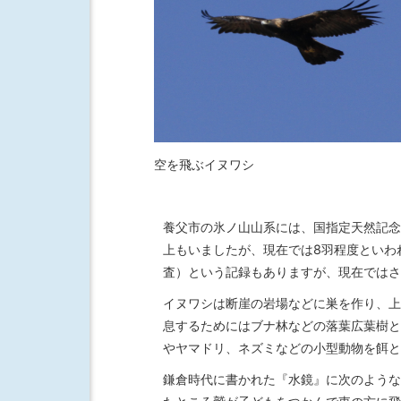
空を飛ぶイヌワシ
養父市の氷ノ山山系には、国指定天然記念
上もいましたが、現在では8羽程度といわれ
査）という記録もありますが、現在ではさ
イヌワシは断崖の岩場などに巣を作り、上
息するためにはブナ林などの落葉広葉樹と
やヤマドリ、ネズミなどの小型動物を餌と
鎌倉時代に書かれた『水鏡』に次のような