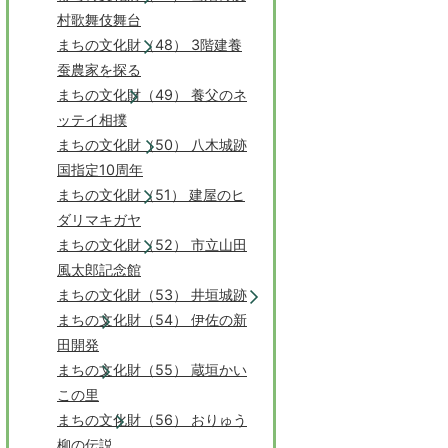
村歌舞伎舞台
まちの文化財（48） 3階建養
蚕農家を探る
まちの文化財（49） 養父のネ
ッテイ相撲
まちの文化財（50） 八木城跡
国指定10周年
まちの文化財（51） 建屋のヒ
ダリマキガヤ
まちの文化財（52） 市立山田
風太郎記念館
まちの文化財（53） 井垣城跡
まちの文化財（54） 伊佐の新
田開発
まちの文化財（55） 蔵垣かい
この里
まちの文化財（56） おりゅう
柳の伝説