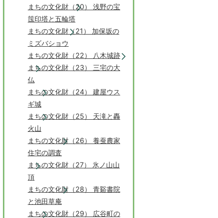
まちの文化財（20） 浅野の宝
筺印塔と五輪塔
まちの文化財（21） 加保坂の
ミズバショウ
まちの文化財（22） 八木城跡
まちの文化財（23） 三宅の大
仏
まちの文化財（24） 建屋ウス
ギ城
まちの文化財（25） 天滝と轟
火山
まちの文化財（26） 養蚕農家
住宅の調査
まちの文化財（27） 氷ノ山山
頂
まちの文化財（28） 青谿書院
と池田草庵
まちの文化財（29） 広谷町の