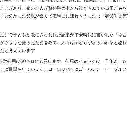
び去った。8年後、この子の父親が丹後国（舞鶴付近）に旅行し
ことがあり、家の主人が鷲の巣の中から泣き叫んでいる子どもを
子と分かった父親が喜んで但馬国に連れかえった（『養父町史第1
近）で子どもが鷲にさらわれた記事が平安時代に書かれた『今昔
がウサギを捕らえた姿をみて、人々は子どもがさらわれると恐れ
だと考えています。
行動範囲は60キロにも及びます。但馬のイヌワシは、千年以上も
しば目撃されています。ヨーロッパではゴールデン・イーグルと