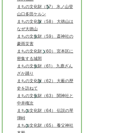
まちの文化財（57） 氷ノ山登
山口多田ケルン
まちの文化財（58） 大徳山は
なぜ大徳山
まちの文化財（59） 斎神社の
豪雨災害
まちの文化財（60） 宮本区に
密集する城郭
まちの文化財（61） 九鹿ざん
ざか踊り
まちの文化財（62） 大薮の歴
史を訪ねて
まちの文化財（63） 関神社と
中井権次
まちの文化財（64） 伝説の琴
弾峠
まちの文化財（65） 養父神社
本殿