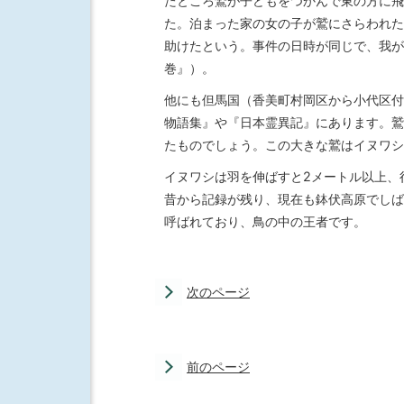
たところ鷲が子どもをつかんで東の方に飛
た。泊まった家の女の子が鷲にさらわれた
助けたという。事件の日時が同じで、我が
巻』）。
他にも但馬国（香美町村岡区から小代区付
物語集』や『日本霊異記』にあります。鷲
たものでしょう。この大きな鷲はイヌワシ
イヌワシは羽を伸ばすと2メートル以上、
昔から記録が残り、現在も鉢伏高原でしば
呼ばれており、鳥の中の王者です。
次のページ
前のページ