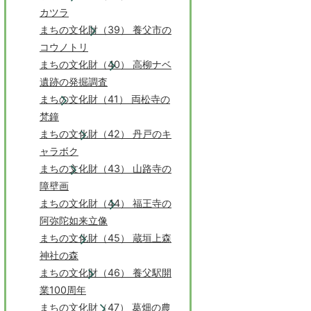
カツラ
まちの文化財（39） 養父市の
コウノトリ
まちの文化財（40） 高柳ナベ
遺跡の発掘調査
まちの文化財（41） 両松寺の
梵鐘
まちの文化財（42） 丹戸のキ
ャラボク
まちの文化財（43） 山路寺の
障壁画
まちの文化財（44） 福王寺の
阿弥陀如来立像
まちの文化財（45） 蔵垣上森
神社の森
まちの文化財（46） 養父駅開
業100周年
まちの文化財（47） 葛畑の農