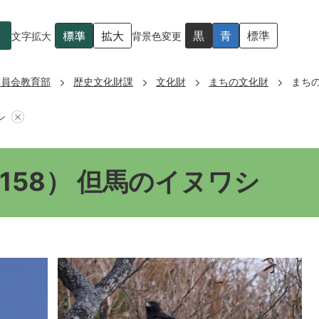
標準
拡大
黒
青
標準
文字拡大
背景色変更
委員会教育部
歴史文化財課
文化財
まちの文化財
まちの
シ
158） 但馬のイヌワシ