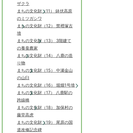
ザクラ
まちの文化財（11） 鉢伏高原
のミツガシワ
まちの文化財（12） 禁裡塚古
墳
まちの文化財（13） 3階建て
の養蚕農家
まちの文化財（14） 八鹿の造
り物
まちの文化財（15） 中瀬金山
の山臼
まちの文化財（16） 堀畑1号墳
まちの文化財（17） 八鹿駅の
跨線橋
まちの文化財（18） 加保村の
藤堂高虎
まちの文化財（19） 尾原の国
道改修記念碑