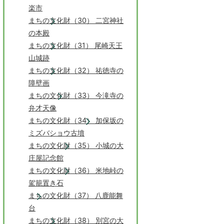
楽市
まちの文化財（30） 二宮神社
の本殿
まちの文化財（31） 尾崎天王
山城跡
まちの文化財（32） 祐徳寺の
障壁画
まちの文化財（33） 今滝寺の
弁才天像
まちの文化財（34） 加保坂の
ミズバショウ古墳
まちの文化財（35） 小城の大
庄屋記念館
まちの文化財（36） 米地峠の
駕籠置き石
まちの文化財（37） 八鹿能舞
台
まちの文化財（38） 別宮の大