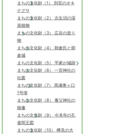
まちの文化財（1） 別宮のオキ
ナグサ
まちの文化財（2） 古生沼の湿
原植物
まちの文化財（3） 広谷の造り
物
まちの文化財（4） 朝倉氏と朝
倉城
まちの文化財（5） 平家が城跡
まちの文化財（6） 一宮神社の
社叢
まちの文化財（7） 馬瀬奥ヶ口
1号墳
まちの文化財（8） 養父神社の
狼像
まちの文化財（9） 今滝寺の孔
雀明王図
まちの文化財（10） 樽見の大