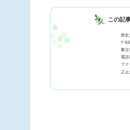
この記
歴史
〒66
養父
電話番
ファッ
フォ