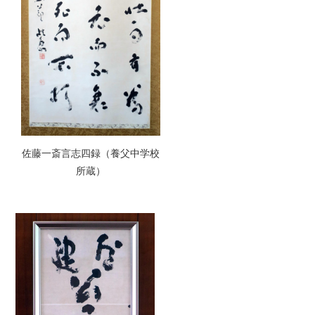
佐藤一斎言志四録（養父中学校
所蔵）