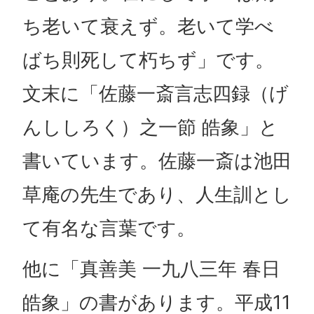
ち老いて衰えず。老いて学べ
ばち則死して朽ちず」です。
文末に「佐藤一斎言志四録（げ
んししろく）之一節 皓象」と
書いています。佐藤一斎は池田
草庵の先生であり、人生訓とし
て有名な言葉です。
他に「真善美 一九八三年 春日
皓象」の書があります。平成11