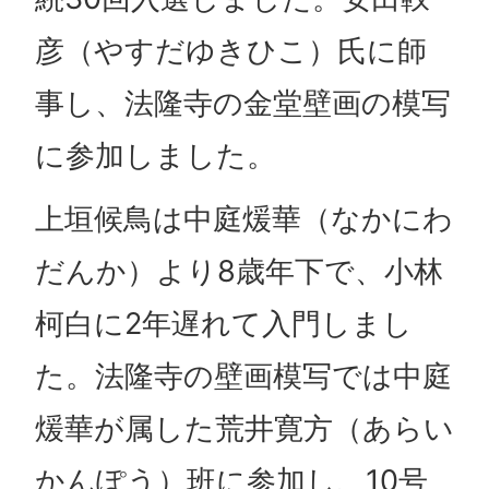
彦（やすだゆきひこ）氏に師
事し、法隆寺の金堂壁画の模写
に参加しました。
上垣候鳥は中庭煖華（なかにわ
だんか）より8歳年下で、小林
柯白に2年遅れて入門しまし
た。法隆寺の壁画模写では中庭
煖華が属した荒井寛方（あらい
かんぽう）班に参加し、10号