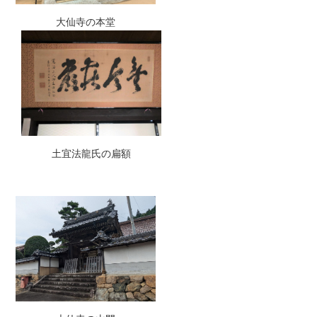
大仙寺の本堂
土宜法龍氏の扁額