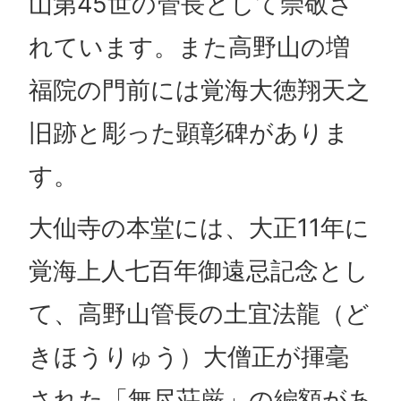
山第45世の管長として崇敬さ
れています。また高野山の増
福院の門前には覚海大徳翔天之
旧跡と彫った顕彰碑がありま
す。
大仙寺の本堂には、大正11年に
覚海上人七百年御遠忌記念とし
て、高野山管長の土宜法龍（ど
きほうりゅう）大僧正が揮毫
された「無尽荘厳」の編額があ