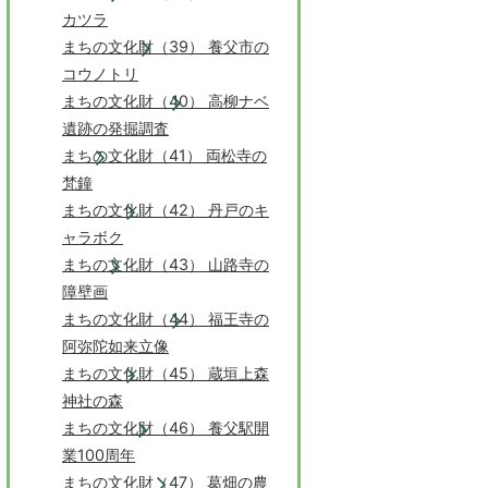
カツラ
まちの文化財（39） 養父市の
コウノトリ
まちの文化財（40） 高柳ナベ
遺跡の発掘調査
まちの文化財（41） 両松寺の
梵鐘
まちの文化財（42） 丹戸のキ
ャラボク
まちの文化財（43） 山路寺の
障壁画
まちの文化財（44） 福王寺の
阿弥陀如来立像
まちの文化財（45） 蔵垣上森
神社の森
まちの文化財（46） 養父駅開
業100周年
まちの文化財（47） 葛畑の農