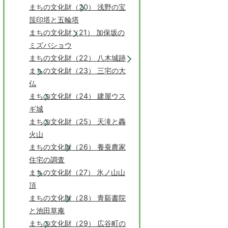
まちの文化財（20） 浅野の宝
筺印塔と五輪塔
まちの文化財（21） 加保坂の
ミズバショウ
まちの文化財（22） 八木城跡
まちの文化財（23） 三宅の大
仏
まちの文化財（24） 建屋ウス
ギ城
まちの文化財（25） 天滝と轟
火山
まちの文化財（26） 養蚕農家
住宅の調査
まちの文化財（27） 氷ノ山山
頂
まちの文化財（28） 青谿書院
と池田草庵
まちの文化財（29） 広谷町の