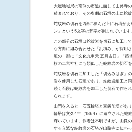
大屋地域局の南側の市道に面して山路寺の
積まれており、その奥側の石垣の上に蛇紋
蛇紋岩の切石を2段に積んだ上に石塔があ
ン」という5文字の梵字が刻まれています。
この部分の石垣は蛇紋岩を切石に加工して
な方向に組み合わせた「乱積み」が採用さ
垣の一部に「文化九申天 五月吉日」「築
杉の二宮神社にも類似した蛇紋岩の切石を
蛇紋岩を切石に加工した「切込みはぎ」の
岩を使用した石垣であり、蛇紋岩細工と同
続く石段は蛇紋岩を加工した切石で作られ
られます。
山門を入ると一石五輪塔と宝篋印塔があり
輪塔は文久4年（1864）に造立された
輝いています。作者は不明ですが、由良の
する立派な蛇紋岩の石塔が山路寺に伝わっ