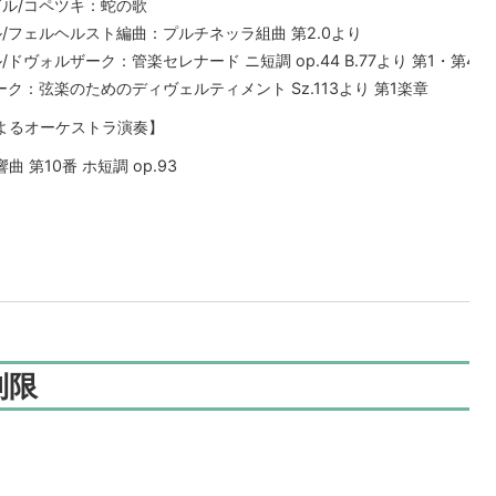
ル/コペツキ：蛇の歌
/フェルヘルスト編曲：プルチネッラ組曲 第2.0より
ドヴォルザーク：管楽セレナード ニ短調 op.44 B.77より 第1・第4楽
ク：弦楽のためのディヴェルティメント Sz.113より 第1楽章
よるオーケストラ演奏】
第10番 ホ短調 op.93
制限