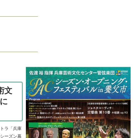
術文
に
トラ「兵庫
新シーズン幕