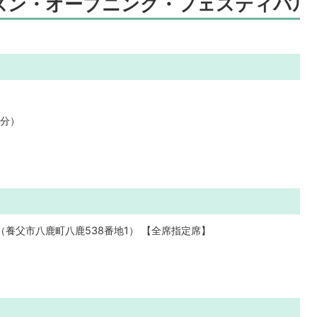
ズン・オープニング・フェスティバル i
）
0分）
養父市八鹿町八鹿538番地1） 【全席指定席】