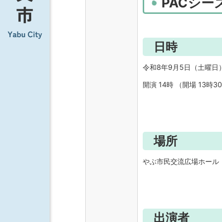
PACシー
日時
令和8年9月5日（土曜日
開演 14時 （開場 13時3
場所
やぶ市民交流広場ホール（
出演者