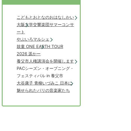
こどもとおとなのおはなしかい
大阪大学交響楽団サマーコンサ
ート
やぶいろマルシェ
鼓童 ONE EARTH TOUR
2026 遥かー
養父市人権講演会を開催します
PACシーズン・オープニング・
フェスティバル in 養父市
大谷康子 青柳いづみこ 日本に
魅せられたパリの音楽家たち