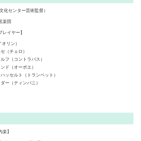
術文化センター芸術監督）
弦楽団
プレイヤー】
イオリン）
ムセ（チェロ）
ォルフ（コントラバス）
ランド（オーボエ）
・ハッセルト（トランペット）
ラダー（ティンパニ）
内楽】