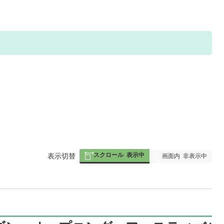
スクロール
表示中
表
表示切替
画面内
非表示中
組
み
の