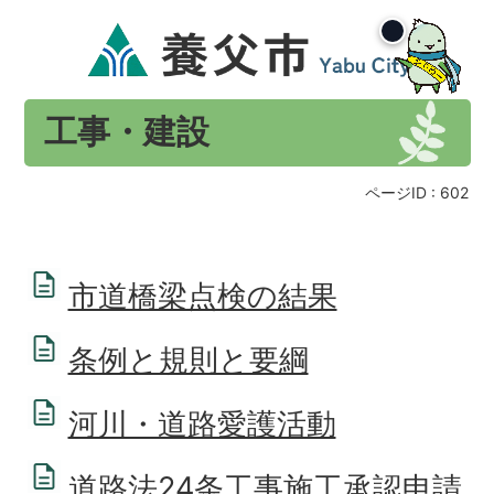
工事・建設
ページID :
602
市道橋梁点検の結果
条例と規則と要綱
河川・道路愛護活動
道路法24条工事施工承認申請