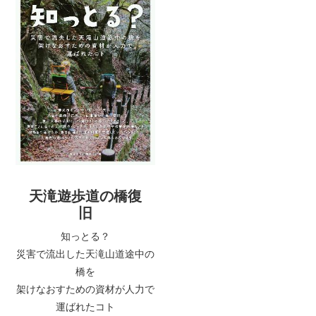
天滝遊歩道の橋復
旧
知っとる？
災害で流出した天滝山道途中の
橋を
架けなおすための資材が人力で
運ばれたコト